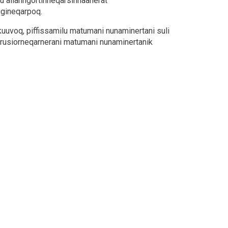
llu allanngortinneqarsinnaanerat
igineqarpoq.
nikuuvoq, piffissamilu matumani nunaminertani suli
aarusiorneqarnerani matumani nunaminertanik