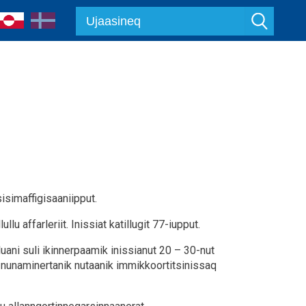
sisimaffigisaaniipput.
lu affarleriit. Inissiat katillugit 77-iupput.
ani suli ikinnerpaamik inissianut 20 – 30-nut
nik nunaminertanik nutaanik immikkoortitsinissaq