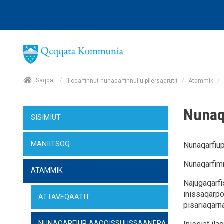
/
Saqqa
/
/
Illoqarfinnut nunaqarfinnullu pilersaarutit
Atammik
Nunaq
SISIMIUT
MANIITSOQ
Nunaqarfiup 
Nunaqarfimmi
ATAMMIK
Najugaqarfi
inissaqarpoq
ATTAVEQAATIT
pisariaqarn
NUNAQARFIUP AAQQISSUUSSAANERA