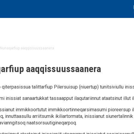
Nunaqarfiup aaqqissuussaanera
arfiup aaqqissuussaanera
qiterpasissua talittarfiup Pilersuisup (niuertup) tunitsiviullu inis
 inissiat sanaartukkat tassaapput ilaqutariinnut ataatsinut illut illul
ssianut immikkoortutut immikkoortinneqarsimasumi pioreersup ilu
, innuttaasullu arriitsumik ikiliartormata, inissianut siunertalin
avianngitsoq naatsorsuutigineqarpoq.