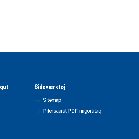
qqut
Sideværktøj
Sitemap
Pilersaarut PDF-nngortitaq