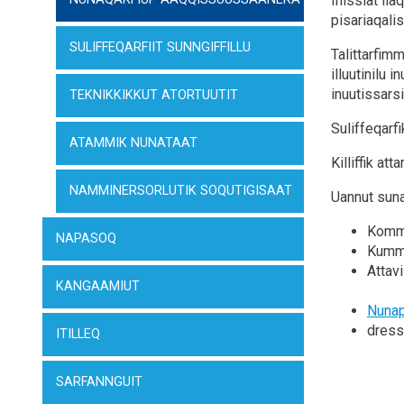
Inissiat ila
pisariaqali
SULIFFEQARFIIT SUNNGIFFILLU
Talittarfim
illuutinilu
inuutissars
TEKNIKKIKKUT ATORTUUTIT
Suliffeqarf
ATAMMIK NUNATAAT
Killiffik att
NAMMINERSORLUTIK SOQUTIGISAAT
Uannut sun
Kommu
NAPASOQ
Kummu
Attav
KANGAAMIUT
Nunap
dressi
ITILLEQ
SARFANNGUIT