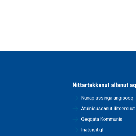
Nittartakkanut allanut a
Nunap assinga angisooq
Atuinisussanut ilitsersuut
Qeqqata Kommunia
Inatsisit.gl