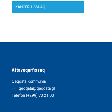
KANGERLUSSUAQ
Attaveqarfissaq
Qeqqata Kommunia
qeqqata@qeqqata.gl
Telefon (+299) 70 21 00