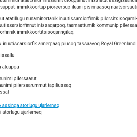
qutariinnut ataatsinut inissianiit utoqqarnut inissiatut assigisaanu
ssappat, immikkoortup pioreersup iluani pisinnaasoq naatsorsuut
mut atatillugu nunaminertanik inuutissarsiorfinnik pilersitsisoqar
 inuutissarsiorfinnut inissaqarpoq, taamaattumik kommunip pilers
iorfinnik immikkoortitsisoqanngilaq.
ik inuutissarsiorfik annerpaaq piusoq tassaavoq Royal Greenland.
arissallu
a atuuppa
nimi pilersaarut
nimi pilersaarummut tapiliussaq
issat
 assinga atorlugu ujarlerneq
 atorlugu ujarlerneq