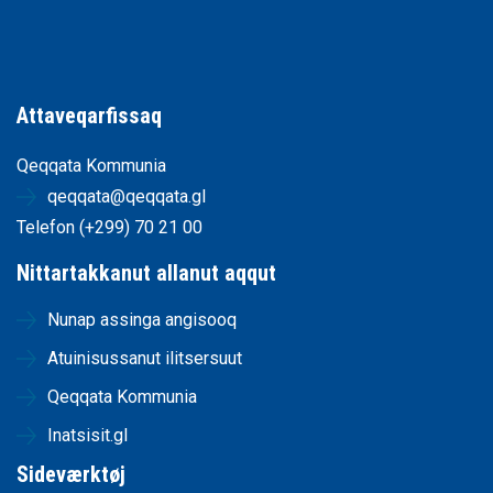
Attaveqarfissaq
Qeqqata Kommunia
qeqqata@qeqqata.gl
Telefon (+299) 70 21 00
Nittartakkanut allanut aqqut
Nunap assinga angisooq
Atuinisussanut ilitsersuut
Qeqqata Kommunia
Inatsisit.gl
Sideværktøj