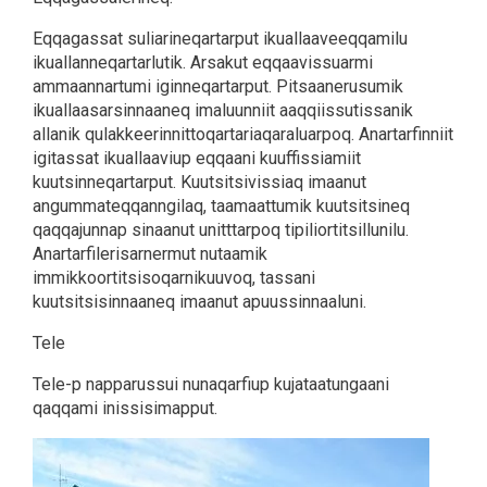
Eqqagassat suliarineqartarput ikuallaaveeqqamilu
ikuallanneqartarlutik. Arsakut eqqaavissuarmi
ammaannartumi iginneqartarput. Pitsaanerusumik
ikuallaasarsinnaaneq imaluunniit aaqqiissutissanik
allanik qulakkeerinnittoqartariaqaraluarpoq. Anartarfinniit
igitassat ikuallaaviup eqqaani kuuffissiamiit
kuutsinneqartarput. Kuutsitsivissiaq imaanut
angummateqqanngilaq, taamaattumik kuutsitsineq
qaqqajunnap sinaanut unitttarpoq tipiliortitsillunilu.
Anartarfilerisarnermut nutaamik
immikkoortitsisoqarnikuuvoq, tassani
kuutsitsisinnaaneq imaanut apuussinnaaluni.
Tele
Tele-p napparussui nunaqarfiup kujataatungaani
qaqqami inissisimapput.