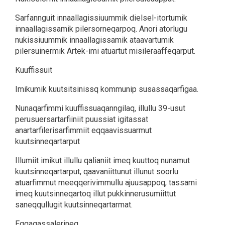
Sarfannguit innaallagissiuummik dielsel-itortumik
innaallagissamik pilersorneqarpoq. Anori atorlugu
nukissiuummik innaallagissamik ataavartumik
pilersuinermik Artek-imi atuartut misileraaffeqarput.
Kuuffissuit
Imikumik kuutsitsinissq kommunip susassaqarfigaa.
Nunaqarfimmi kuuffissuaqanngilaq, illullu 39-usut
perusuersartarfiiniit puussiat igitassat
anartarfilerisarfimmiit eqqaavissuarmut
kuutsinneqartarput
Illumiit imikut illullu qalianiit imeq kuuttoq nunamut
kuutsinneqartarput, qaavaniittunut illunut soorlu
atuarfimmut meeqqerivimmullu ajuusappoq, tassami
imeq kuutsinneqartoq illut pukkinnerusumiittut
saneqqullugit kuutsinneqartarmat.
Eqqagassalerineq.