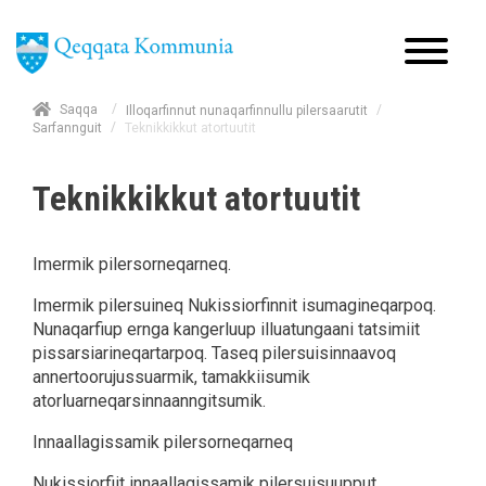
/
Saqqa
/
Illoqarfinnut nunaqarfinnullu pilersaarutit
/
Teknikkikkut atortuutit
Sarfannguit
Teknikkikkut atortuutit
Imermik pilersorneqarneq.
Imermik pilersuineq Nukissiorfinnit isumagineqarpoq.
Nunaqarfiup ernga kangerluup illuatungaani tatsimiit
pissarsiarineqartarpoq. Taseq pilersuisinnaavoq
annertoorujussuarmik, tamakkiisumik
atorluarneqarsinnaanngitsumik.
Innaallagissamik pilersorneqarneq
Nukissiorfiit innaallagissamik pilersuisuupput.