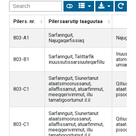
Pilers. nr.
Pilersaarutip taaguutaa
S
Sarfannguit,
803-A1
Najugaqar
Najugaqarfissiaq
Inuussut
Sarfannguit, Talittarfik
803-B1
atorneqar
inuussutissarsiuuteqarfillu
umiarsual
Sarfannguit, Siunertanut
ataatsimoorussanut,
Qitiusumi
803-C1
allaffissamut, atuarfimmut,
ataatsim
meeqqerivimmut, illu
pisoqarfi
tamatigoortumut il.il.
Sarfannguit, Siunertanut
ataatsimoorussanut,
Qitiusumi
803-C1
allaffissamut, atuarfimmut,
ataatsim
meeqqerivimmut, illu
pisoqarfi
tamatigoortumut il.il.