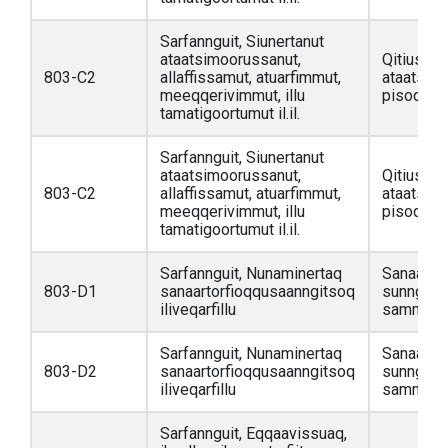
Sarfannguit, Siunertanut
ataatsimoorussanut,
Qitiusumi
803-C2
allaffissamut, atuarfimmut,
ataatsim
meeqqerivimmut, illu
pisoqarfi
tamatigoortumut il.il.
Sarfannguit, Siunertanut
ataatsimoorussanut,
Qitiusumi
803-C2
allaffissamut, atuarfimmut,
ataatsim
meeqqerivimmut, illu
pisoqarfi
tamatigoortumut il.il.
Sarfannguit, Nunaminertaq
Sanaarto
803-D1
sanaartorfioqqusaanngitsoq
sunngiffi
iliveqarfillu
sammisass
Sarfannguit, Nunaminertaq
Sanaarto
803-D2
sanaartorfioqqusaanngitsoq
sunngiffi
iliveqarfillu
sammisass
Sarfannguit, Eqqaavissuaq,