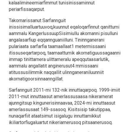
kalaalimineerniarfimmut tunisinissaminnut
periarfissaqarput.
Takornarissanut Sarfannguit
inissisimalluartuuvoq,kuunnut eqaloqarfinnut qanittumi
aammalu KangerlussuupSisimiullu akornanni pisulluni
angalasarfiup eqqannguaniilluni. Tininnganerani
pulariaata sarfarfia taamaallaat1 metermissaani
itissuseqartarpoq, taamaattumik akornatiguussagaanni
immap tinittarnera ulittarneralu apeqqutaasarlutik,
aammalu angallatit anginerusut4 mmissaani
atitussusilimmik naqqallit ulinnganeraniluunniit
akornatigoorsinnaanngillat.
Sarfannguit 2011-mi 132-nik innuttaqarpoq. 1999-imiit
2011-mut innuttaasut amerlassusaasa nikerarnerat
ajunngitsup kingunerisinnaavaa, 2024-mi innuttaasut
amerlassusaat 149-ssasoq. Kisitsisip takutippaa,
nunaqarfiit ataatsimut isigalugu innuttamikkut
ikiliartorfiugaluartut nikeriarnerusoq pitsaanerusoq.