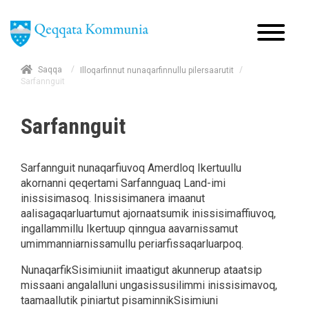
/
Saqqa
/
Illoqarfinnut nunaqarfinnullu pilersaarutit
Sarfannguit
Sarfannguit
Sarfannguit nunaqarfiuvoq Amerdloq Ikertuullu
akornanni qeqertami Sarfannguaq Land-imi
inissisimasoq. Inissisimanera imaanut
aalisagaqarluartumut ajornaatsumik inissisimaffiuvoq,
ingallammillu Ikertuup qinngua aavarnissamut
umimmanniarnissamullu periarfissaqarluarpoq.
NunaqarfikSisimiuniit imaatigut akunnerup ataatsip
missaani angalalluni ungasissusilimmi inissisimavoq,
taamaallutik piniartut pisaminnikSisimiuni