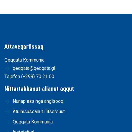
Attaveqarfissaq
Qeqqata Kommunia
qeqqata@qeqqata.gl
Telefon (+299) 70 21 00
Nittartakkanut allanut aqqut
Nunap assinga angisooq
Atuinisussanut ilitsersuut
Qeqqata Kommunia