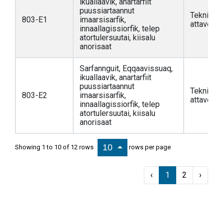
ikuallaavik, anartarfiit
puussiartaannut
Teknikkim
803-E1
imaarsisarfik,
attaveqaa
innaallagissiorfik, telep
atortulersuutai, kiisalu
anorisaat
Sarfannguit, Eqqaavissuaq,
ikuallaavik, anartarfiit
puussiartaannut
Teknikkim
803-E2
imaarsisarfik,
attaveqaa
innaallagissiorfik, telep
atortulersuutai, kiisalu
anorisaat
10
Showing 1 to 10 of 12 rows
rows per page
‹
1
2
›