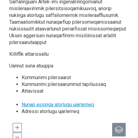
Sarfannguani Artek-imi ingeniørinngornianut
misileraavimmik pilersitsisoqarnikuuvoq, anorip
nukinga atorlugu saffaliornermik misileraaffiusumik.
Taamaaliornikkut nunaqarfiup pilersorneqarnissaanut
nukissiuutit ataavartunut periarfissat misissorneqarput.
Ukiuni aggersuni nunaqarfimmi misiliinissat arlallit
pilersaarutaapput
Killiffik attarissallu
Uannut suna atuuppa
Kommunimi pilersaarut
Kummunimi pilersaarummut tapiliussaq
Attavissat
Nunap assinga atorlugu ujarlerneq
Adressi atorlugu ujarlerneq