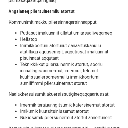
piumasaqaateqanngilaq.
Angalaneq pilersuinermilu atortut
Kommunimit makku pilersinneqarsinnaapput:
Puttasut imaluunniit allatut umiarsualiveqarneq
Helistop
Immikkoortuni atortunut sanaartukkanullu
atatillugu aqquserngit, aqqutissat imaluunniit
pisuinnaat aqqutaat
Teknikkikkut pilersuinermik atortut, soorlu
innaallagissiornermut, imermut, telemut
kuuffissualersornermullu immikkoortumi
sumiiffimmi pilersuinermut atortut
Naalakkersuisumit akuersissutigineqaqqaartussat:
Imermik tarajuunngitsumik katersinermut atortut
Imikumik kuutsitsinissamut atortut
Nukissamik pilersuinermut atortut annertunerit