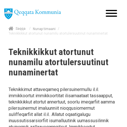
/
Saqqa
/
Nunap timaani
Teknikkikkut atortunut nunamilu atortulersuutinut nunaminertat
Teknikkikkut atortunut
nunamilu atortulersuutinut
nunaminertat
Teknikkimut attaveqarneq pilersuinermullu il.il.
immikkoortut immikkoortitat ilisarnaataat tassaapput,
teknikkikkut atortut annertuut, soorlu imeqarfiit aamma
pilersuinermut imaluunniit nioqqusiornermut
suliffeqarfiit allat il.il.. Allatut oqaatigalugu
inuussutissarsiorfiit isumalluutinik uumassusilinnik
atuinermik aallaaveqanngitsut. Immikkoortut