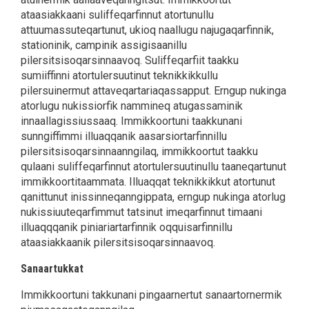
ataasiakkaani suliffeqarfinnut atortunullu
attuumassuteqartunut, ukioq naallugu najugaqarfinnik,
stationinik, campinik assigisaanillu
pilersitsisoqarsinnaavoq. Suliffeqarfiit taakku
sumiiffinni atortulersuutinut teknikkikkullu
pilersuinermut attaveqartariaqassapput. Erngup nukinga
atorlugu nukissiorfik nammineq atugassaminik
innaallagissiussaaq. Immikkoortuni taakkunani
sunngiffimmi illuaqqanik aasarsiortarfinnillu
pilersitsisoqarsinnaanngilaq, immikkoortut taakku
qulaani suliffeqarfinnut atortulersuutinullu taaneqartunut
immikkoortitaammata. Illuaqqat teknikkikkut atortunut
qanittunut inissinneqanngippata, erngup nukinga atorlug
nukissiuuteqarfimmut tatsinut imeqarfinnut timaani
illuaqqqanik piniariartarfinnik oqquisarfinnillu
ataasiakkaanik pilersitsisoqarsinnaavoq.
Sanaartukkat
Immikkoortuni takkunani pingaarnertut sanaartornermik