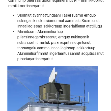
Kommunip pilersaarusiorneqarneranut N – immikkoortut
immikkoortinneqartut:
Sisimiut avannaatungaani Tasersuarmi erngup
nukinganik nukissiornermut aammalu Sisimiunut
innaallagissap sakkortuup ingerlaffianut atatillugu
Maniitsumi Alumiiniliorfiup
pilersinneqarnissaanut, erngup nukinganik
nukissiorfiit marluk pisariaqartinneqartunut,
tassungalu aamma innaallagissap sakkortuup
Alumiiniliorfimmut ingerlaartussamut aqqutissanut
pisariaqartinneqartut