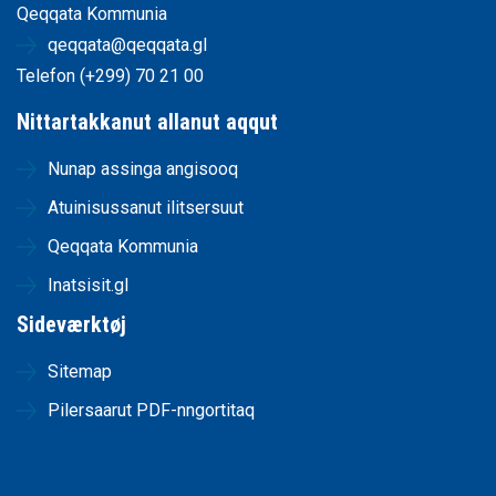
Qeqqata Kommunia
qeqqata@qeqqata.gl
Telefon (+299) 70 21 00
Nittartakkanut allanut aqqut
Nunap assinga angisooq
Atuinisussanut ilitsersuut
Qeqqata Kommunia
Inatsisit.gl
Sideværktøj
Sitemap
Pilersaarut PDF-nngortitaq