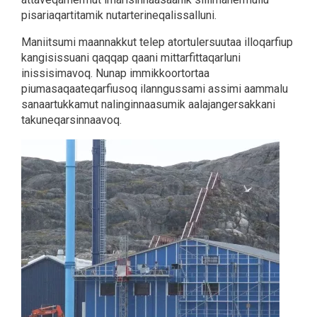
pisariaqartitamik nutarterineqalissalluni.
Maniitsumi maannakkut telep atortulersuutaa illoqarfiup
kangisissuani qaqqap qaani mittarfittaqarluni
inissisimavoq. Nunap immikkoortortaa
piumasaqaateqarfiusoq ilanngussami assimi aammalu
sanaartukkamut nalinginnaasumik aalajangersakkani
takuneqarsinnaavoq.