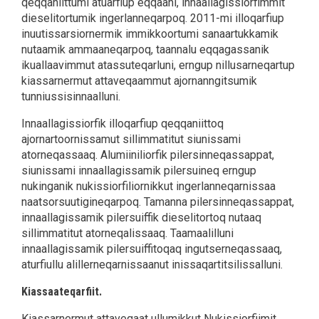
qeqqaniittumi atuarfiup eqqaani, innaallagissiorfimmit
dieselitortumik ingerlanneqarpoq. 2011-mi illoqarfiup
inuutissarsiornermik immikkoortumi sanaartukkamik
nutaamik ammaaneqarpoq, taannalu eqqagassanik
ikuallaavimmut atassuteqarluni, erngup nillusarneqartup
kiassarnermut attaveqaammut ajornanngitsumik
tunniussisinnaalluni.
Innaallagissiorfik illoqarfiup qeqqaniittoq
ajornartoornissamut sillimmatitut siunissami
atorneqassaaq. Alumiiniliorfik pilersinneqassappat,
siunissami innaallagissamik pilersuineq erngup
nukinganik nukissiorfiliornikkut ingerlanneqarnissaa
naatsorsuutigineqarpoq. Tamanna pilersinneqassappat,
innaallagissamik pilersuiffik dieselitortoq nutaaq
sillimmatitut atorneqalissaaq. Taamaalilluni
innaallagissamik pilersuiffitoqaq ingutserneqassaaq,
aturfiullu alillerneqarnissaanut inissaqartitsilissalluni.
Kiassaateqarfiit.
Kiassarnermut attaveqaat ullumikkut Nukissiorfiimit