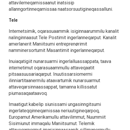
attavilerneqarnissaanut inatsisip
allanngortinneqarnissaa naatsorsuutigineqassalluni.
Tele
Internetsimik, oqarasuaammik isiginnaarummilu kanalit
nalinginnaasut Tele Postimit ingerlanneqarput. Kanalit
amerlanerit Maniitsumi entreprenørimit
namminersortumit Masantimit ingerlanneqarput.
Inuiaqatigiit nunarsuarmi ingerlalluassappata, taava
internetimut oqarasuaammullu attaveqaatit
pitsaasuusariaqarput. Inuutissarsiornermi
ilinniartitaanermilu ataavartumik nunarsuarmut
attaveqarsinnaassappat, tamanna killissatut
piumasaqaataavoq.
Imaatigut kabelip siunissami ungasinngitsumi
ingerlateqqinneqarnissaa neriuutigineqarpoq,
Europamut Amerikamullu attavilimmut, Nuummiit
Sisimiunut immaqalu Maniitsumut. Telemik
attaveqarnermut imarisinnaasaanik sillimanermullu