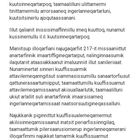
kuutsinneqartarpoq, taamaalilluni ulittarnermi
tinittarnermilu arrorsaaneq ingerlanneqartarluni,
kuutsitsinerlu ajoqutaassanani.
Illut qalianit inissisimaffinniillu imeq kuuttoq, nunamut
kussinernullu il.il. kuutsinneqartarpoq.
Maniitsup illoqarfiani najugaqarfiit 217-it missaaniittut
anartarfinnik imaartiffigineqartarput, nalinginnaasumik
ilaqutariit ataasiakkaanut imaluunniit illut sanileriiaat.
Nunaminertat sinneri kuuffissuarmik
attavilerneqanngitsut siammasissumillu sanaartorfiusut
qattunerasaartumiipput, taamaattumillu kuuffissuarnut
attavilerneqarnissaanut akisuallaarlutik, taamaalilluni
ukiut arlallit suli anartarfinnik imaarsisarneq
ingerlanneqartarnissaat naatsorsuutigineqassalluni.
Najukkanik piginnittut kuuffissualerneqarnermut
akiliisinneqarnissaanut inatsit periarfissiinngilaq,
taamaattumik pilersaarusiornerup ingerlanneqarnerani
illoqarfimmi najukkat tamarmik kuuffissuarmut