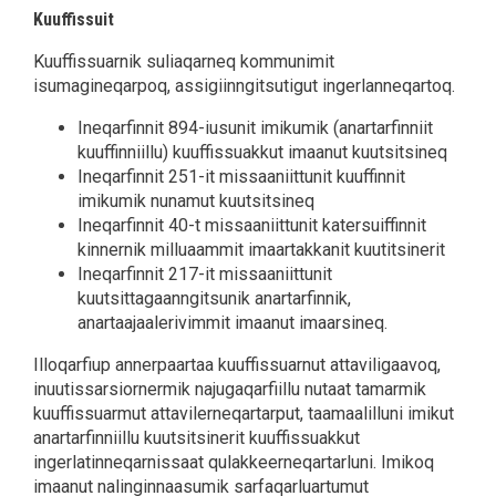
Kuuffissuit
Kuuffissuarnik suliaqarneq kommunimit
isumagineqarpoq, assigiinngitsutigut ingerlanneqartoq.
Ineqarfinnit 894-iusunit imikumik (anartarfinniit
kuuffinniillu) kuuffissuakkut imaanut kuutsitsineq
Ineqarfinnit 251-it missaaniittunit kuuffinnit
imikumik nunamut kuutsitsineq
Ineqarfinnit 40-t missaaniittunit katersuiffinnit
kinnernik milluaammit imaartakkanit kuutitsinerit
Ineqarfinnit 217-it missaaniittunit
kuutsittagaanngitsunik anartarfinnik,
anartaajaalerivimmit imaanut imaarsineq.
Illoqarfiup annerpaartaa kuuffissuarnut attaviligaavoq,
inuutissarsiornermik najugaqarfiillu nutaat tamarmik
kuuffissuarmut attavilerneqartarput, taamaalilluni imikut
anartarfinniillu kuutsitsinerit kuuffissuakkut
ingerlatinneqarnissaat qulakkeerneqartarluni. Imikoq
imaanut nalinginnaasumik sarfaqarluartumut