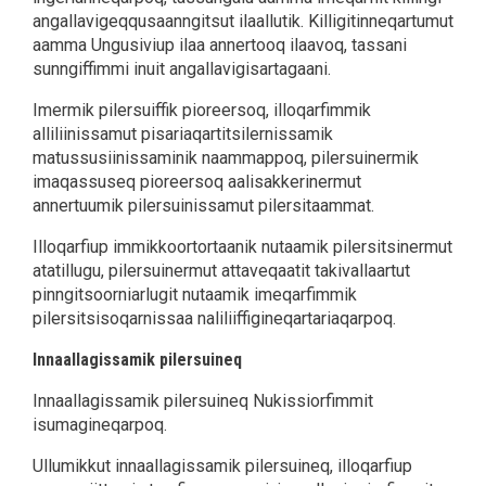
angallavigeqqusaanngitsut ilaallutik. Killigitinneqartumut
aamma Ungusiviup ilaa annertooq ilaavoq, tassani
sunngiffimmi inuit angallavigisartagaani.
Imermik pilersuiffik pioreersoq, illoqarfimmik
alliliinissamut pisariaqartitsilernissamik
matussusiinissaminik naammappoq, pilersuinermik
imaqassuseq pioreersoq aalisakkerinermut
annertuumik pilersuinissamut pilersitaammat.
Illoqarfiup immikkoortortaanik nutaamik pilersitsinermut
atatillugu, pilersuinermut attaveqaatit takivallaartut
pinngitsoorniarlugit nutaamik imeqarfimmik
pilersitsisoqarnissaa naliliiffigineqartariaqarpoq.
Innaallagissamik pilersuineq
Innaallagissamik pilersuineq Nukissiorfimmit
isumagineqarpoq.
Ullumikkut innaallagissamik pilersuineq, illoqarfiup