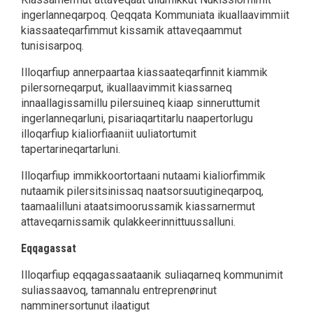
ingerlanneqarpoq. Qeqqata Kommuniata ikuallaavimmiit
kiassaateqarfimmut kissamik attaveqaammut
tunisisarpoq.
Illoqarfiup annerpaartaa kiassaateqarfinnit kiammik
pilersorneqarput, ikuallaavimmit kiassarneq
innaallagissamillu pilersuineq kiaap sinneruttumit
ingerlanneqarluni, pisariaqartitarlu naapertorlugu
illoqarfiup kialiorfiaaniit uuliatortumit
tapertarineqartarluni.
Illoqarfiup immikkoortortaani nutaami kialiorfimmik
nutaamik pilersitsinissaq naatsorsuutigineqarpoq,
taamaalilluni ataatsimoorussamik kiassarnermut
attaveqarnissamik qulakkeerinnittuussalluni.
Eqqagassat
Illoqarfiup eqqagassaataanik suliaqarneq kommunimit
suliassaavoq, tamannalu entreprenørinut
namminersortunut ilaatigut