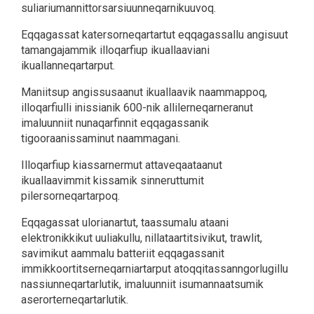
suliariumannittorsarsiuunneqarnikuuvoq.
Eqqagassat katersorneqartartut eqqagassallu angisuut
tamangajammik illoqarfiup ikuallaaviani
ikuallanneqartarput.
Maniitsup angissusaanut ikuallaavik naammappoq,
illoqarfiulli inissianik 600-nik allilerneqarneranut
imaluunniit nunaqarfinnit eqqagassanik
tigooraanissaminut naammagani.
Illoqarfiup kiassarnermut attaveqaataanut
ikuallaavimmit kissamik sinneruttumit
pilersorneqartarpoq.
Eqqagassat ulorianartut, taassumalu ataani
elektronikkikut uuliakullu, nillataartitsivikut, trawlit,
savimikut aammalu batteriit eqqagassanit
immikkoortitserneqarniartarput atoqqitassanngorlugillu
nassiunneqartarlutik, imaluunniit isumannaatsumik
aserorterneqartarlutik.