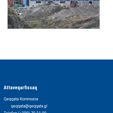
Attaveqarfissaq
Qeqqata Kommunia
qeqqata@qeqqata.gl