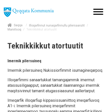
/
Saqqa
/
Illoqarfinnut nunaqarfinnullu pilersaarutit
/
Teknikkikkut atortuutit
Maniitsoq
Teknikkikkut atortuutit
Imermik pilersuineq
Imermik pilersuineq Nukissiorfimmit isumagineqarpoq.
Illoqarfimmi sanaartukkat tamangajammik imermut
atassusiligaapput, sanaartukkat ilaannanngui imermik
maqitsivinnut tamanit atugassiaasunut aallertarput.
Imeqarfik illoqarfiup kippasissuaniittoq imeqarfiuvoq
A1-i. Imermik pilersuineq imeqarfimmit
ingerlanneqarpoq, tassungalu aamma imeqarfiit killingi