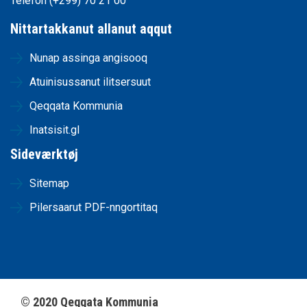
Telefon (+299) 70 21 00
Nittartakkanut allanut aqqut
Nunap assinga angisooq
Atuinisussanut ilitsersuut
Qeqqata Kommunia
Inatsisit.gl
Sideværktøj
Sitemap
Pilersaarut PDF-nngortitaq
©
2020
Qeqqata Kommunia