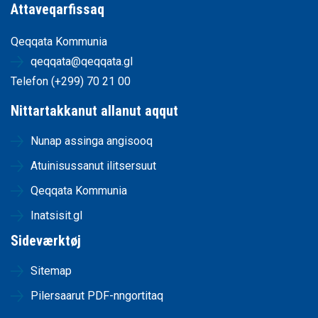
Attaveqarfissaq
Qeqqata Kommunia
qeqqata@qeqqata.gl
Telefon (+299) 70 21 00
Nittartakkanut allanut aqqut
Nunap assinga angisooq
Atuinisussanut ilitsersuut
Qeqqata Kommunia
Inatsisit.gl
Sideværktøj
Sitemap
Pilersaarut PDF-nngortitaq