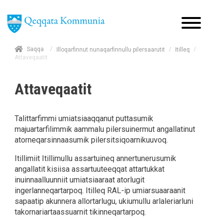
/
Saqqa
/
/
Illoqarfinnut nunaqarfinnullu pilersaarutit
Itilleq
Attaveqaatit
Attaveqaatit
Talittarfimmi umiatsiaaqqanut puttasumik
majuartarfilimmik aammalu pilersuinermut angallatinut
atorneqarsinnaasumik pilersitsiqoarnikuuvoq.
Itillimiit Itillimullu assartuineq annertunerusumik
angallatit kisiisa assartuuteeqqat attartukkat
inuinnaalluunniit umiatsiaaraat atorlugit
ingerlanneqartarpoq. Itilleq RAL-ip umiarsuaaraanit
sapaatip akunnera allortarlugu, ukiumullu arlaleriarluni
takornariartaassuarnit tikinneqartarpoq.