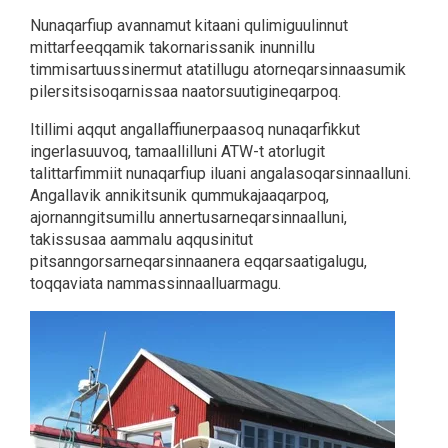
Nunaqarfiup avannamut kitaani qulimiguulinnut
mittarfeeqqamik takornarissanik inunnillu
timmisartuussinermut atatillugu atorneqarsinnaasumik
pilersitsisoqarnissaa naatorsuutigineqarpoq.
Itillimi aqqut angallaffiunerpaasoq nunaqarfikkut
ingerlasuuvoq, tamaallilluni ATW-t atorlugit
talittarfimmiit nunaqarfiup iluani angalasoqarsinnaalluni.
Angallavik annikitsunik qummukajaaqarpoq,
ajornanngitsumillu annertusarneqarsinnaalluni,
takissusaa aammalu aqqusinitut
pitsanngorsarneqarsinnaanera eqqarsaatigalugu,
toqqaviata nammassinnaalluarmagu.