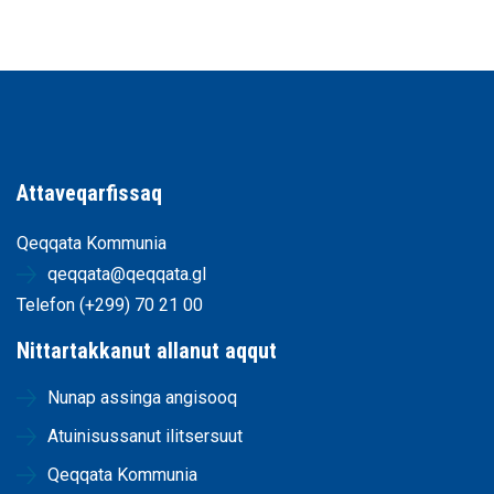
Attaveqarfissaq
Qeqqata Kommunia
qeqqata@qeqqata.gl
Telefon (+299) 70 21 00
Nittartakkanut allanut aqqut
Nunap assinga angisooq
Atuinisussanut ilitsersuut
Qeqqata Kommunia