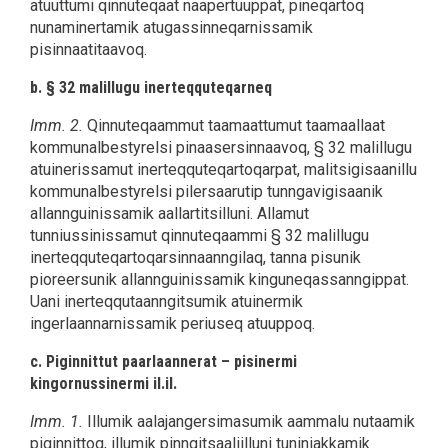
atuuttumi qinnuteqaat naapertuuppat, pineqartoq
nunaminertamik atugassinneqarnissamik
pisinnaatitaavoq.
b. § 32 malillugu inerteqquteqarneq
Imm. 2.
Qinnuteqaammut taamaattumut taamaallaat
kommunalbestyrelsi pinaasersinnaavoq, § 32 malillugu
atuinerissamut inerteqquteqartoqarpat, malitsigisaanillu
kommunalbestyrelsi pilersaarutip tunngavigisaanik
allannguinissamik aallartitsilluni. Allamut
tunniussinissamut qinnuteqaammi § 32 malillugu
inerteqquteqartoqarsinnaanngilaq, tanna pisunik
pioreersunik allannguinissamik kinguneqassanngippat.
Uani inerteqqutaanngitsumik atuinermik
ingerlaannarnissamik periuseq atuuppoq.
c. Piginnittut paarlaannerat – pisinermi
kingornussinermi il.il.
Imm. 1.
Illumik aalajangersimasumik aammalu nutaamik
piginnittoq, illumik pinngitsaaliilluni tuniniakkamik