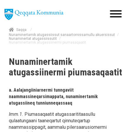
/
Saqqa
/
Nunaminertamik atugassiissut sanaartornissamullu akuersissut
/
Nunaminertat atugassiissutit
Nunaminertamik atugassiinermi piumasaqaatit
Nunaminertamik
atugassiinermi piumasaqaatit
a. Aalajangiiniarnermi tunngaviit
naammassineqarsimappata, nunaminertamik
atugassiineq tunniunneqassaaq
Imm.1.
Piumasaqaatit atugassarititaasullu
qulaatungaani taaneqartut qinnuteqartup
naammassippagit, aammalu pilersaarusiornermi