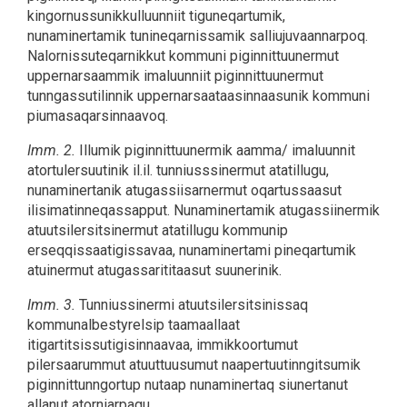
kingornussunikkulluunniit tiguneqartumik,
nunaminertamik tunineqarnissamik salliujuvaannarpoq.
Nalornissuteqarnikkut kommuni piginnittuunermut
uppernarsaammik imaluunniit piginnittuunermut
tunngassutilinnik uppernarsaataasinnaasunik kommuni
piumasaqarsinnaavoq.
Imm. 2.
Illumik piginnittuunermik aamma/ imaluunnit
atortulersuutinik il.il. tunniusssinermut atatillugu,
nunaminertanik atugassiisarnermut oqartussaasut
ilisimatinneqassapput. Nunaminertamik atugassiinermik
atuutsilersitsinermut atatillugu kommunip
erseqqissaatigissavaa, nunaminertami pineqartumik
atuinermut atugassarititaasut suunerinik.
Imm. 3.
Tunniussinermi atuutsilersitsinissaq
kommunalbestyrelsip taamaallaat
itigartitsissutigisinnaavaa, immikkoortumut
pilersaarummut atuuttuusumut naapertuutinngitsumik
piginnittunngortup nutaap nunaminertaq siunertanut
allanut atorniarpagu.