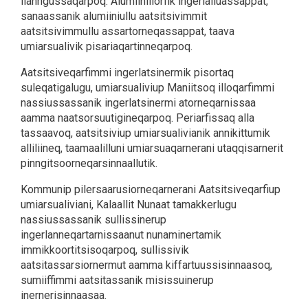
ilanngussaqarpoq. Alumiiniliorfik ingerlalluassappat,
sanaassanik alumiiniullu aatsitsivimmit
aatsitsivimmullu assartorneqassappat, taava
umiarsualivik pisariaqartinneqarpoq.
Aatsitsiveqarfimmi ingerlatsinermik pisortaq
suleqatigalugu, umiarsualiviup Maniitsoq illoqarfimmi
nassiussassanik ingerlatsinermi atorneqarnissaa
aamma naatsorsuutigineqarpoq. Periarfissaq alla
tassaavoq, aatsitsiviup umiarsualivianik annikittumik
alliliineq, taamaalilluni umiarsuaqarnerani utaqqisarnerit
pinngitsoorneqarsinnaallutik.
Kommunip pilersaarusiorneqarnerani Aatsitsiveqarfiup
umiarsualiviani, Kalaallit Nunaat tamakkerlugu
nassiussassanik sullissinerup
ingerlanneqartarnissaanut nunaminertamik
immikkoortitsisoqarpoq, sullissivik
aatsitassarsiornermut aamma kiffartuussisinnaasoq,
sumiiffimmi aatsitassanik misissuinerup
inernerisinnaasaa.