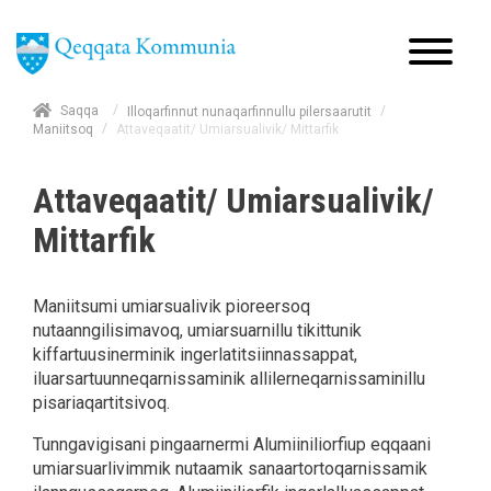
/
Saqqa
/
Illoqarfinnut nunaqarfinnullu pilersaarutit
/
Attaveqaatit/ Umiarsualivik/ Mittarfik
Maniitsoq
Attaveqaatit/ Umiarsualivik/
Mittarfik
Maniitsumi umiarsualivik pioreersoq
nutaanngilisimavoq, umiarsuarnillu tikittunik
kiffartuusinerminik ingerlatitsiinnassappat,
iluarsartuunneqarnissaminik allilerneqarnissaminillu
pisariaqartitsivoq.
Tunngavigisani pingaarnermi Alumiiniliorfiup eqqaani
umiarsuarlivimmik nutaamik sanaartortoqarnissamik