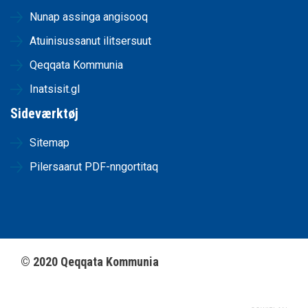
Nunap assinga angisooq
Atuinisussanut ilitsersuut
Qeqqata Kommunia
Inatsisit.gl
Sideværktøj
Sitemap
Pilersaarut PDF-nngortitaq
©
2020
Qeqqata Kommunia