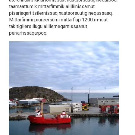
taamaattumik mittarfimmik alliliinissamut
pisariaqartitsilernissaq naatsorsuutigineqassaaq.
Mittarfimmi pioreersumi mittarfiup 1200 m-isut
takitigilersillugu allilerneqarnissaanut
periarfissaqarpoq.