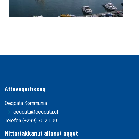
Attaveqarfissaq
Qeqqata Kommunia
qeqqata@qeqqata.gl
Telefon (+299) 70 21 00
Nittartakkanut allanut aqqut