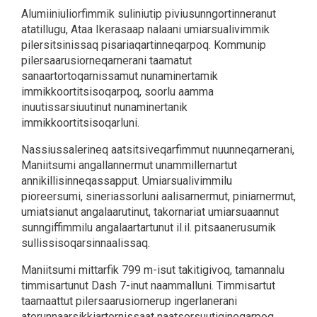
Alumiiniuliorfimmik suliniutip piviusunngortinneranut
atatillugu, Ataa Ikerasaap nalaani umiarsualivimmik
pilersitsinissaq pisariaqartinneqarpoq. Kommunip
pilersaarusiorneqarnerani taamatut
sanaartortoqarnissamut nunaminertamik
immikkoortitsisoqarpoq, soorlu aamma
inuutissarsiuutinut nunaminertanik
immikkoortitsisoqarluni.
Nassiussalerineq aatsitsiveqarfimmut nuunneqarnerani,
Maniitsumi angallannermut unammillernartut
annikillisinneqassapput. Umiarsualivimmilu
pioreersumi, sineriassorluni aalisarnermut, piniarnermut,
umiatsianut angalaarutinut, takornariat umiarsuaannut
sunngiffimmilu angalaartartunut il.il. pitsaanerusumik
sullissisoqarsinnaalissaq.
Maniitsumi mittarfik 799 m-isut takitigivoq, tamannalu
timmisartunut Dash 7-inut naammalluni. Timmisartut
taamaattut pilersaarusiornerup ingerlanerani
atorunnaarsikkiartornissaat naatsorsuutigineqarpoq,