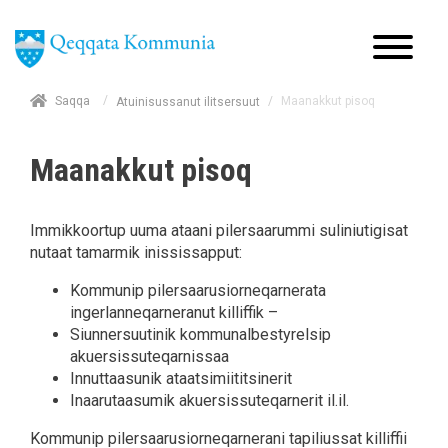
/
Saqqa
/
Maanakkut pisoq
Atuinisussanut ilitsersuut
Maanakkut pisoq
Immikkoortup uuma ataani pilersaarummi suliniutigisat
nutaat tamarmik inississapput:
Kommunip pilersaarusiorneqarnerata
ingerlanneqarneranut killiffik –
Siunnersuutinik kommunalbestyrelsip
akuersissuteqarnissaa
Innuttaasunik ataatsimiititsinerit
Inaarutaasumik akuersissuteqarnerit il.il.
Kommunip pilersaarusiorneqarnerani tapiliussat killiffii