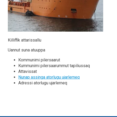
Killiffik attarissallu
Uannut suna atuuppa
Kommunimi pilersaarut
Kummunimi pilersaarummut tapiliussaq
Attavissat
Nunap assinga atorlugu ujarlerneq
Adressi atorlugu ujarlerneq