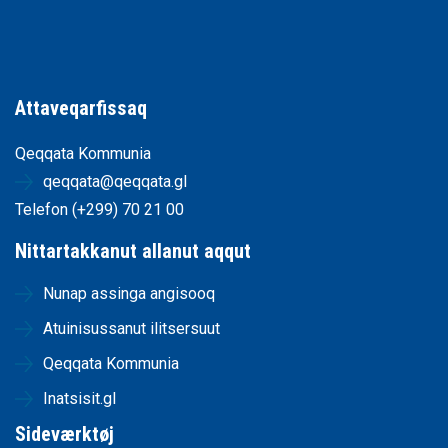
Attaveqarfissaq
Qeqqata Kommunia
qeqqata@qeqqata.gl
Telefon (+299) 70 21 00
Nittartakkanut allanut aqqut
Nunap assinga angisooq
Atuinisussanut ilitsersuut
Qeqqata Kommunia
Inatsisit.gl
Sideværktøj