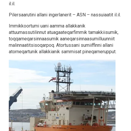
il.il.
Pilersaarutini allani ingerlanerit – ASN – nassuiaatit il.il.
Immikkoortumi uani aamma allakkanik
attuumassutilinnut atuagaateqarfimmik tamakkiisumik,
toqqarneqarsinnaasumik aaneqarsinnaasumilluunniit
malinnaatitsisoqarpoq. Atortussani sumiiffinni allani
atorneqartunik allakkianik sammisat pineqarnerupput.