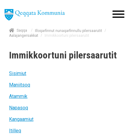
/
Saqqa
/
Illoqarfinnut nunaqarfinnullu pilersaarutit
/
Immikkoortuni pilersaarutit
Aalajangersakkat
Immikkoortuni pilersaarutit
Sisimiut
Maniitsoq
Atammik
Napasoq
Kangaamiut
Itilleq