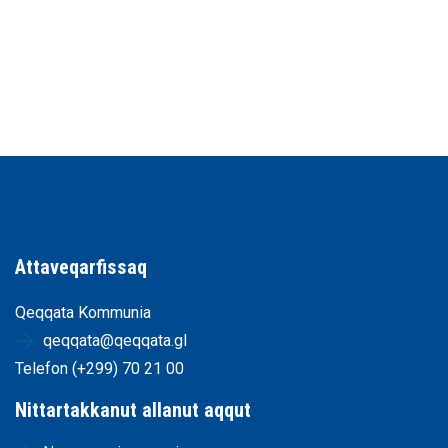
Attaveqarfissaq
Qeqqata Kommunia
qeqqata@qeqqata.gl
Telefon (+299) 70 21 00
Nittartakkanut allanut aqqut