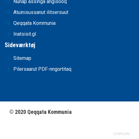
Nunap assinga angisooq
Atuinisussanut ilitsersuut
Qeqqata Kommunia
Inatsisit.gl
Sideværktøj
Sitemap
Pilersaarut PDF-nngortitaq
©
2020
Qeqqata Kommunia
COWIPLAN