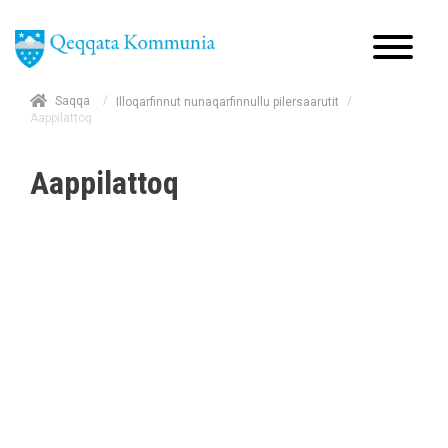
/
Saqqa
/
Illoqarfinnut nunaqarfinnullu pilersaarutit
Aappilattoq
Aappilattoq