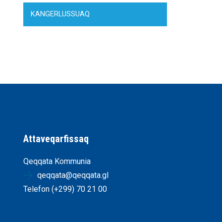
KANGERLUSSUAQ
Attaveqarfissaq
Qeqqata Kommunia
qeqqata@qeqqata.gl
Telefon (+299) 70 21 00