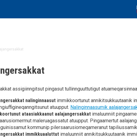
ajangersakkat
angersakkat
akkat assigiinngitsut pingasut tullinnguuttutigut atuarneqarsinna
angersakkat nalinginnaasut
immikkoortunut annikitsukkuutaanik im
angiuffigineqanngitsunut atuupput.
Nalinginnaasumik aalajangersak
koortunut ataasiakkaanut aalajangersakkat
imaluunniit pingaarne
saarusiornermut maleruagassatut atuupput. Pingaarnertut aalajan
nguinissamut kommunip pilersaarusiorneqarneranut tapiliussam
angersakkat immikkuaaluttut
imaluunniit annikitsukkuutaanik immi