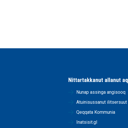
Nittartakkanut allanut a
Nunap assinga angisooq
Atuinisussanut ilitsersuut
Qeqqata Kommunia
Inatsisit.gl