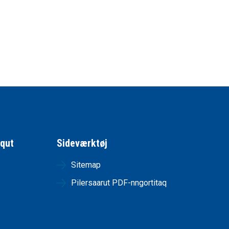
qqut
Sideværktøj
Sitemap
Pilersaarut PDF-nngortitaq