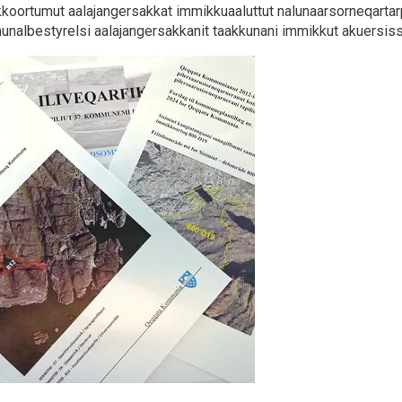
koortumut aalajangersakkat immikkuaaluttut nalunaarsorneqartarpu
nalbestyrelsi aalajangersakkanit taakkunani immikkut akuersis