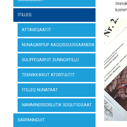
Immik
kommu
ITILLEQ
ATTAVEQAATIT
NUNAQARFIUP AAQQISSUUSSAANERA
SULIFFEQARFIIT SUNNGIFFILLU
TEKNIKKIKKUT ATORTUUTIT
ITILLEQ NUNATAAT
NAMMINERSORLUTIK SOQUTIGISAAT
SARFANNGUIT