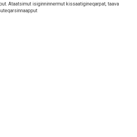
t. Ataatsimut isiginninnermut kissaatigineqarpat, taava
suteqarsinnaapput