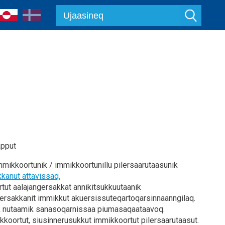
apput
mikkoortunik / immikkoortunillu pilersaarutaasunik
kanut attavissaq.
rtut aalajangersakkat annikitsukkuutaanik
gersakkanit immikkut akuersissuteqartoqarsinnaanngilaq.
ik nutaamik sanasoqarnissaa piumasaqaataavoq.
kkoortut, siusinnerusukkut immikkoortut pilersaarutaasut.