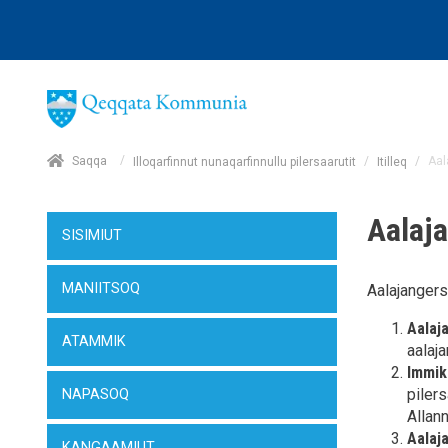
/
Saqqa
/
/
Aal
Illoqarfinnut nunaqarfinnullu pilersaarutit
Itilleq
Aalaj
SISIMIUT
MANIITSOQ
Aalajangers
Aalaj
ATAMMIK
aalaj
Immik
piler
NAPASOQ
Allan
Aalaj
KANGAAMIUT