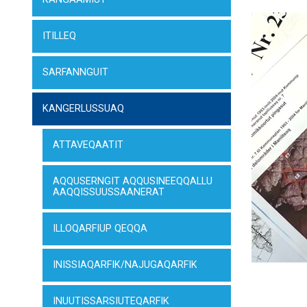
ITILLEQ
SARFANNGUIT
KANGERLUSSUAQ
ATTAVEQAATIT
AQQUSERNGIT AQQUSINEEQQALLU
AAQQISSUUSSAANERAT
ILLOQARFIUP QEQQA
INISSIAQARFIK/NAJUGAQARFIK
INUUTISSARSIUTEQARFIK