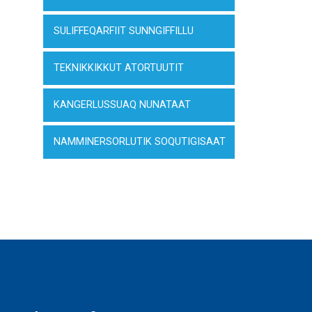
SULIFFEQARFIIT SUNNGIFFILLU
TEKNIKKIKKUT ATORTUUTIT
KANGERLUSSUAQ NUNATAAT
NAMMINERSORLUTIK SOQUTIGISAAT