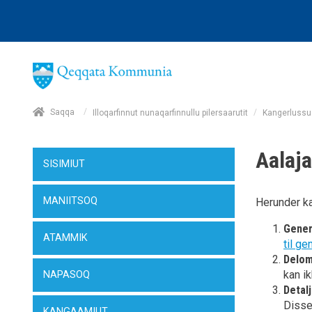
/
Saqqa
/
Illoqarfinnut nunaqarfinnullu pilersaarutit
Kangerluss
Aalaj
SISIMIUT
MANIITSOQ
Herunder k
Gener
ATAMMIK
til g
Delom
kan i
NAPASOQ
Detal
Disse
KANGAAMIUT