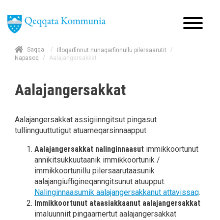
/
Saqqa
/
Illoqarfinnut nunaqarfinnullu pilersaarutit
/
Aalajangersakkat
Napasoq
Aalajangersakkat
Aalajangersakkat assigiinngitsut pingasut
tullinnguuttutigut atuarneqarsinnaapput
Aalajangersakkat nalinginnaasut
immikkoortunut
annikitsukkuutaanik immikkoortunik /
immikkoortunillu pilersaarutaasunik
aalajangiuffigineqanngitsunut atuupput.
Nalinginnaasumik aalajangersakkanut attavissaq
.
Immikkoortunut ataasiakkaanut aalajangersakkat
imaluunniit pingaarnertut aalajangersakkat