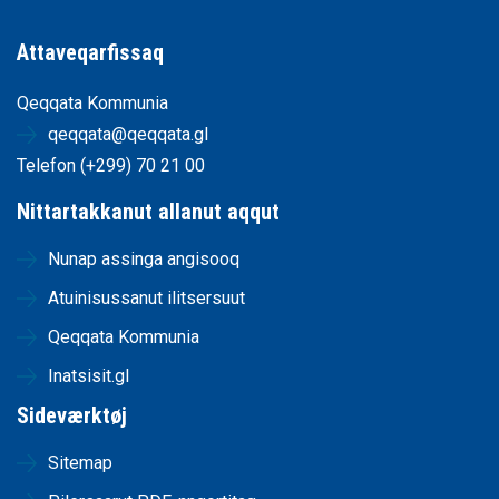
Attaveqarfissaq
Qeqqata Kommunia
qeqqata@qeqqata.gl
Telefon (+299) 70 21 00
Nittartakkanut allanut aqqut
Nunap assinga angisooq
Atuinisussanut ilitsersuut
Qeqqata Kommunia
Inatsisit.gl
Sideværktøj
Sitemap