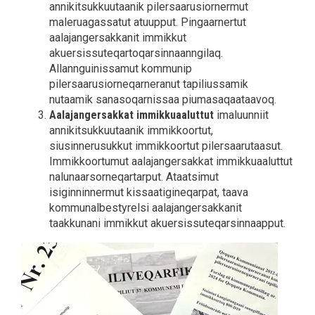
annikitsukkuutaanik pilersaarusiornermut
maleruagassatut atuupput. Pingaarnertut
aalajangersakkanit immikkut
akuersissuteqartoqarsinnaanngilaq.
Allannguinissamut kommunip
pilersaarusiorneqarneranut tapiliussamik
nutaamik sanasoqarnissaa piumasaqaataavoq.
Aalajangersakkat immikkuaaluttut
imaluunniit
annikitsukkuutaanik immikkoortut,
siusinnerusukkut immikkoortut pilersaarutaasut.
Immikkoortumut aalajangersakkat immikkuaaluttut
nalunaarsorneqartarput. Ataatsimut
isiginninnermut kissaatigineqarpat, taava
kommunalbestyrelsi aalajangersakkanit
taakkunani immikkut akuersissuteqarsinnaapput.