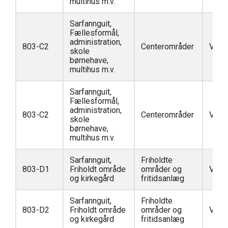
multihus m.v.
Sarfannguit,
Fællesformål,
administration,
803-C2
Centerområder
Vedt
skole
børnehave,
multihus m.v.
Sarfannguit,
Fællesformål,
administration,
803-C2
Centerområder
Vedt
skole
børnehave,
multihus m.v.
Sarfannguit,
Friholdte
803-D1
Friholdt område
områder og
Vedt
og kirkegård
fritidsanlæg
Sarfannguit,
Friholdte
803-D2
Friholdt område
områder og
Vedt
og kirkegård
fritidsanlæg