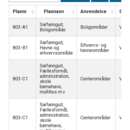
Plannr
Plannavn
Anvendelse
Stat
Sarfannguit,
803-A1
Boligområder
Vedt
Boligområde
Sarfannguit,
Erhvervs- og
803-B1
Havne og
Vedt
havneområder
erhvervsområde
Sarfannguit,
Fællesformål,
administration,
803-C1
Centerområder
Vedt
skole
børnehave,
multihus m.v.
Sarfannguit,
Fællesformål,
administration,
803-C1
Centerområder
Vedt
skole
børnehave,