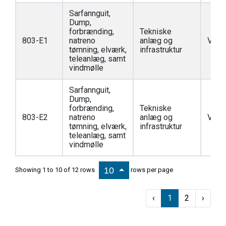
Sarfannguit,
Dump,
forbrænding,
Tekniske
803-E1
natreno
anlæg og
Vedt
tømning, elværk,
infrastruktur
teleanlæg, samt
vindmølle
Sarfannguit,
Dump,
forbrænding,
Tekniske
803-E2
natreno
anlæg og
Vedt
tømning, elværk,
infrastruktur
teleanlæg, samt
vindmølle
10
Showing 1 to 10 of 12 rows
rows per page
‹
1
2
›