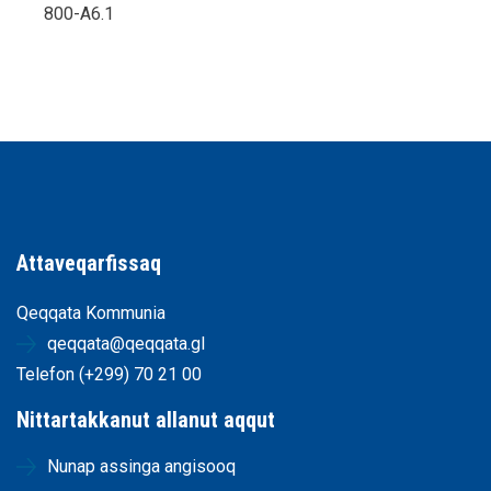
800-A6.1
Attaveqarfissaq
Qeqqata Kommunia
qeqqata@qeqqata.gl
Telefon (+299) 70 21 00
Nittartakkanut allanut aqqut
Nunap assinga angisooq