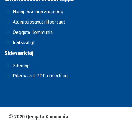
Nunap assinga angisooq
Atuinisussanut ilitsersuut
Qeqqata Kommunia
Inatsisit.gl
Sideværktøj
Sitemap
Pilersaarut PDF-nngortitaq
©
2020
Qeqqata Kommunia