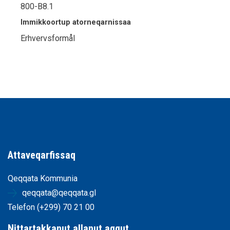
800-B8.1
Immikkoortup atorneqarnissaa
Erhvervsformål
Attaveqarfissaq
Qeqqata Kommunia
qeqqata@qeqqata.gl
Telefon (+299) 70 21 00
Nittartakkanut allanut aqqut