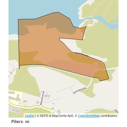
Leaflet
| © SDFE & MapCentia ApS, ©
OpenStreetMap
contributors
Pilers. nr.