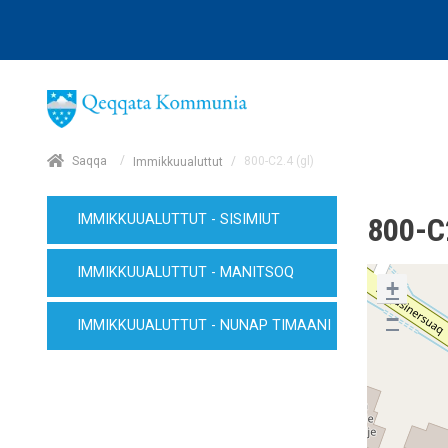
/
Saqqa
/
800-C2.4 (gl)
Immikkuualuttut
IMMIKKUUALUTTUT - SISIMIUT
800-C
IMMIKKUUALUTTUT - MANITSOQ
+
−
IMMIKKUUALUTTUT - NUNAP TIMAANI