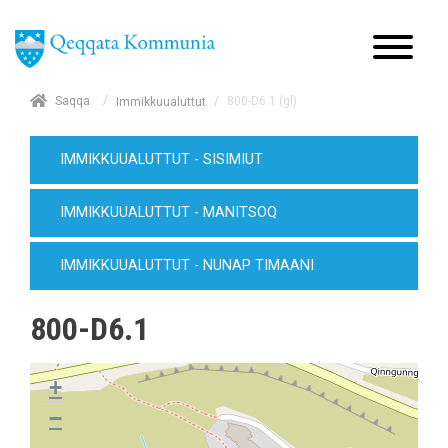
/
Saqqa
/
800-D6.1 (gl)
Immikkuualuttut
IMMIKKUUALUTTUT - SISIMIUT
IMMIKKUUALUTTUT - MANITSOQ
IMMIKKUUALUTTUT - NUNAP TIMAANI
800-D6.1
+
−