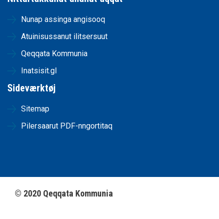
Nunap assinga angisooq
Atuinisussanut ilitsersuut
Qeqqata Kommunia
Inatsisit.gl
Sideværktøj
Sitemap
Pilersaarut PDF-nngortitaq
©
2020
Qeqqata Kommunia