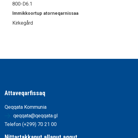
800-D6.1
Immikkoortup atorneqarnissaa
Kirkegård
Attaveqarfissaq
Qeqqata Kommunia
qeqqata@qeqqata.gl
Telefon (+299) 70 21 00
Nittartakkanut allanut aqqut