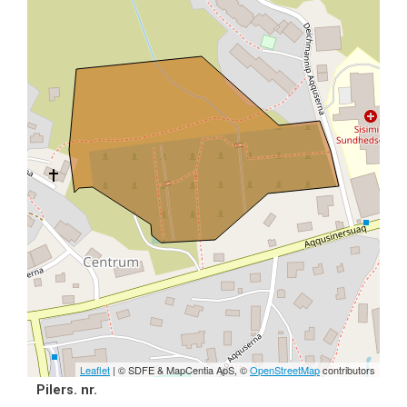
Leaflet
| © SDFE & MapCentia ApS, ©
OpenStreetMap
contributors
Pilers. nr.