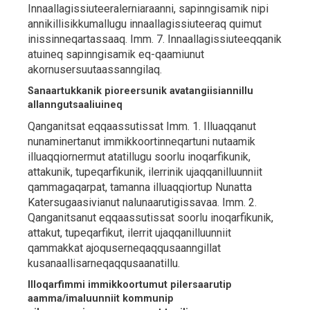
Innaallagissiuteeralerniaraanni, sapinngisamik nipi
annikillisikkumallugu innaallagissiuteeraq quimut
inissinneqartassaaq. Imm. 7. Innaallagissiuteeqqanik
atuineq sapinngisamik eq-qaamiunut
akornusersuutaassanngilaq.
Sanaartukkanik pioreersunik avatangiisiannillu
allanngutsaaliuineq
Qanganitsat eqqaassutissat Imm. 1. Illuaqqanut
nunaminertanut immikkoortinneqartuni nutaamik
illuaqqiornermut atatillugu soorlu inoqarfikunik,
attakunik, tupeqarfikunik, ilerrinik ujaqqanilluunniit
qammagaqarpat, tamanna illuaqqiortup Nunatta
Katersugaasivianut nalunaarutigissavaa. Imm. 2.
Qanganitsanut eqqaassutissat soorlu inoqarfikunik,
attakut, tupeqarfikut, ilerrit ujaqqanilluunniit
qammakkat ajoquserneqaqqusaanngillat
kusanaallisarneqaqqusaanatillu.
Illoqarfimmi immikkoortumut pilersaarutip
aamma/imaluunniit kommunip