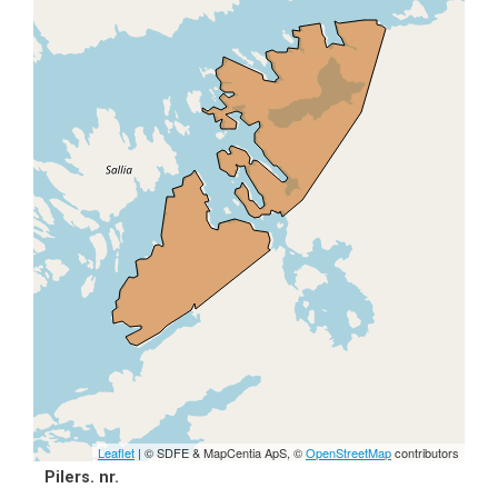
Leaflet
| © SDFE & MapCentia ApS, ©
OpenStreetMap
contributors
Pilers. nr.