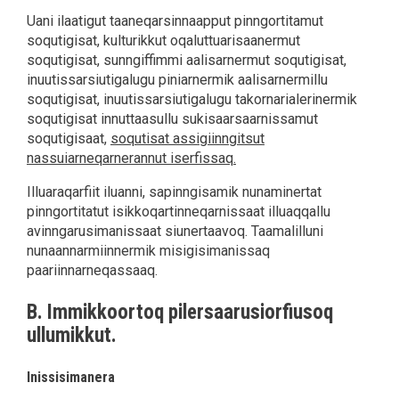
Uani ilaatigut taaneqarsinnaapput pinngortitamut
soqutigisat, kulturikkut oqaluttuarisaanermut
soqutigisat, sunngiffimmi aalisarnermut soqutigisat,
inuutissarsiutigalugu piniarnermik aalisarnermillu
soqutigisat, inuutissarsiutigalugu takornarialerinermik
soqutigisat innuttaasullu sukisaarsaarnissamut
soqutigisaat,
soqutisat assigiinngitsut
nassuiarneqarnerannut iserfissaq.
Illuaraqarfiit iluanni, sapinngisamik nunaminertat
pinngortitatut isikkoqartinneqarnissaat illuaqqallu
avinngarusimanissaat siunertaavoq. Taamalilluni
nunaannarmiinnermik misigisimanissaq
paariinnarneqassaaq.
B. Immikkoortoq pilersaarusiorfiusoq
ullumikkut.
Inissisimanera