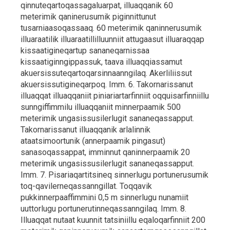
qinnuteqartoqassagaluarpat, illuaqqanik 60
meterimik qaninerusumik piginnittunut
tusarniaasoqassaaq. 60 meterimik qaninnerusumik
illuaraatilik illuaraatillilluunniit attugaasut illuaraqqap
kissaatigineqartup sananeqarnissaa
kissaatiginngippassuk, taava illuaqqiassamut
akuersissuteqartoqarsinnaanngilaq. Akerliliissut
akuersissutigineqarpoq. Imm. 6. Takornarissanut
illuaqqat illuaqqaniit piniariartarfinniit oqquisarfinniillu
sunngiffimmilu illuaqqaniit minnerpaamik 500
meterimik ungasissusilerlugit sananeqassapput.
Takornarissanut illuaqqanik arlalinnik
ataatsimoortunik (annerpaamik pingasut)
sanasoqassappat, imminnut qaninnerpaamik 20
meterimik ungasissusilerlugit sananeqassapput.
Imm. 7. Pisariaqartitsineq sinnerlugu portunerusumik
toq-qavilerneqassanngillat. Toqqavik
pukkinnerpaaffimmini 0,5 m sinnerlugu nunamiit
uuttorlugu portunerutinneqassanngilaq. Imm. 8.
Illuaqqat nutaat kuunnit tatsiniillu eqaloqarfinniit 200