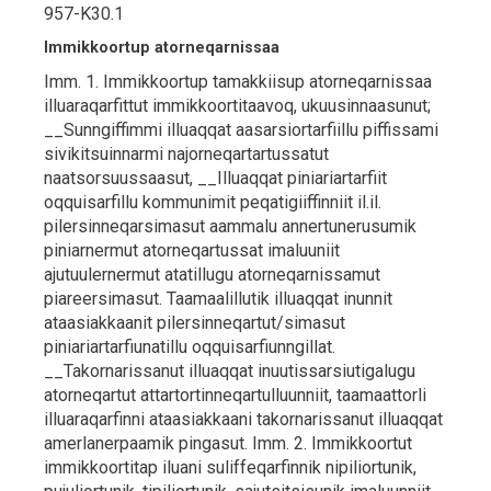
957-K30.1
Immikkoortup atorneqarnissaa
Imm. 1. Immikkoortup tamakkiisup atorneqarnissaa
illuaraqarfittut immikkoortitaavoq, ukuusinnaasunut;
__Sunngiffimmi illuaqqat aasarsiortarfiillu piffissami
sivikitsuinnarmi najorneqartartussatut
naatsorsuussaasut, __Illuaqqat piniariartarfiit
oqquisarfillu kommunimit peqatigiiffinniit il.il.
pilersinneqarsimasut aammalu annertunerusumik
piniarnermut atorneqartussat imaluuniit
ajutuulernermut atatillugu atorneqarnissamut
piareersimasut. Taamaalillutik illuaqqat inunnit
ataasiakkaanit pilersinneqartut/simasut
piniariartarfiunatillu oqquisarfiunngillat.
__Takornarissanut illuaqqat inuutissarsiutigalugu
atorneqartut attartortinneqartulluunniit, taamaattorli
illuaraqarfinni ataasiakkaani takornarissanut illuaqqat
amerlanerpaamik pingasut. Imm. 2. Immikkoortut
immikkoortitap iluani suliffeqarfinnik nipiliortunik,