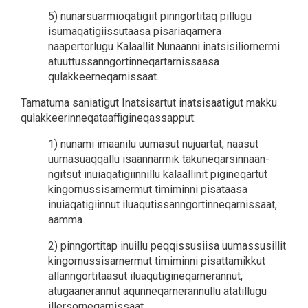
5) nunarsuarmioqatigiit pinngortitaq pillugu
isumaqatigiissutaasa pisariaqarnera
naapertorlugu Kalaallit Nunaanni inatsisiliornermi
atuuttussanngortinneqartarnissaasa
qulakkeerneqarnissaat.
Tamatuma saniatigut Inatsisartut inatsisaatigut makku
qulakkeerinneqataaffigineqassapput:
1) nunami imaanilu uumasut nujuartat, naasut
uumasuaqqallu isaannarmik takuneqarsinnaan-
ngitsut inuiaqatigiinnillu kalaallinit pigineqartut
kingornussisarnermut timiminni pisataasa
inuiaqatigiinnut iluaqutissanngortinneqarnissaat,
aamma
2) pinngortitap inuillu peqqissusiisa uumassusillit
kingornussisarnermut timiminni pisattamikkut
allanngortitaasut iluaqutigineqarnerannut,
atugaanerannut aqunneqarnerannullu atatillugu
illersorneqarnissaat.