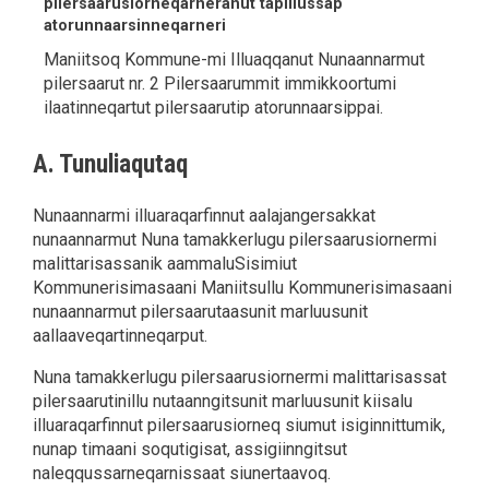
pilersaarusiorneqarneranut tapiliussap
atorunnaarsinneqarneri
Maniitsoq Kommune-mi Illuaqqanut Nunaannarmut
pilersaarut nr. 2 Pilersaarummit immikkoortumi
ilaatinneqartut pilersaarutip atorunnaarsippai.
A. Tunuliaqutaq
Nunaannarmi illuaraqarfinnut aalajangersakkat
nunaannarmut Nuna tamakkerlugu pilersaarusiornermi
malittarisassanik aammaluSisimiut
Kommunerisimasaani Maniitsullu Kommunerisimasaani
nunaannarmut pilersaarutaasunit marluusunit
aallaaveqartinneqarput.
Nuna tamakkerlugu pilersaarusiornermi malittarisassat
pilersaarutinillu nutaanngitsunit marluusunit kiisalu
illuaraqarfinnut pilersaarusiorneq siumut isiginnittumik,
nunap timaani soqutigisat, assigiinngitsut
naleqqussarneqarnissaat siunertaavoq.