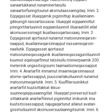
sanaartukkanut nunaminertanullu
sanaartorfiunngitsunut akornutaassanngilaq. Imm. 2.
Eqqagassat illuaqqamik piginnittup ikuallanniann-
gikkunigit nassartassavai. Illuaqqat eqqaanniittut
pinngortitarluunniit eqqaaniluunniit illuaraatillit allat
akornusersornagit ikuallaasoqartassaaq. Imm. 3.
Eqqagassat ajortiasut nunamut matoorunneqarsin-
naapput, ikuallanneqarsinnapput nassarneqarsin-
naallutik. Eqqagassat ajortiasut
matoorunneqassagunik ikuallanneqassagunilluunniit
kuunnut eqaloqarfinnut tatsinullu minnerpaamik 200
meterinik ungasitsigisumi taamaaliorneqassapput.
Imm. 4. Anartarfiit immamut imaarneqarsinnaasut
atorne-qartassapput, puussiartakulluunniit nunamut
matoorunneqarlutik. Imm. 5. Kuuffilersuinikkut
anartarfiit kuutsittakkat ikkus-
suunneqaqqusaanngillat. Illuaqqat pioreersut kuut-
sittakkanik anartarfilinnut piginnittut imikumik ima
kuutsitsisassapput, najugaqartunut allanut avatan-
giisimulluunniit akornusersuutaanngitsumik. Imm. 6.