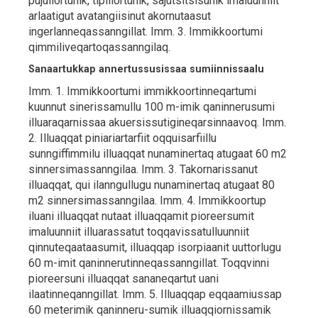
pujuliortunik, tipiliortunik, sajutsitsisunik imaluunniit
arlaatigut avatangiisinut akornutaasut
ingerlanneqassanngillat. Imm. 3. Immikkoortumi
qimmiliveqartoqassanngilaq.
Sanaartukkap annertussusissaa sumiinnissaalu
Imm. 1. Immikkoortumi immikkoortinneqartumi
kuunnut sinerissamullu 100 m-imik qaninnerusumi
illuaraqarnissaa akuersissutigineqarsinnaavoq. Imm.
2. Illuaqqat piniariartarfiit oqquisarfiillu
sunngiffimmilu illuaqqat nunaminertaq atugaat 60 m2
sinnersimassanngilaa. Imm. 3. Takornarissanut
illuaqqat, qui ilanngullugu nunaminertaq atugaat 80
m2 sinnersimassanngilaa. Imm. 4. Immikkoortup
iluani illuaqqat nutaat illuaqqamit pioreersumit
imaluunniit illuarassatut toqqavissatulluunniit
qinnuteqaataasumit, illuaqqap isorpiaanit uuttorlugu
60 m-imit qaninnerutinneqassanngillat. Toqqvinni
pioreersuni illuaqqat sananeqartut uani
ilaatinneqanngillat. Imm. 5. Illuaqqap eqqaamiussap
60 meterimik qaninneru-sumik illuaqqiornissamik