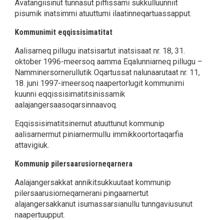
Avatangiisinut tunnasut piffissami sukkulluunniit
pisumik inatsimmi atuuttumi ilaatinneqartuassapput.
Kommunimit eqqissisimatitat
Aalisarneq pillugu inatsisartut inatsisaat nr. 18, 31.
oktober 1996-meersoq aamma Eqalunniarneq pillugu –
Namminersornerullutik Oqartussat nalunaarutaat nr. 11,
18. juni 1997-imeersoq naapertorlugit kommunimi
kuunni eqqissisimatitsinissamik
aalajangersaasoqarsinnaavoq.
Eqqissisimatitsinernut atuuttunut kommunip
aalisarnermut piniarnermullu immikkoortortaqarfia
attavigiuk.
Kommunip pilersaarusiorneqarnera
Aalajangersakkat annikitsukkuutaat kommunip
pilersaarusiorneqarnerani pingaarnertut
alajangersakkanut isumassarsianullu tunngaviusunut
naapertuupput.