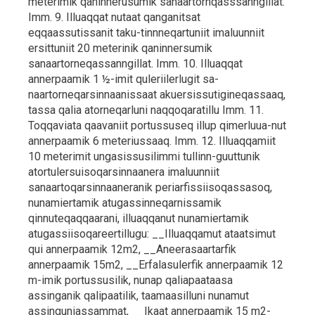
meterimik qaninnerusumik sanaartornqasssanngillat.
Imm. 9. Illuaqqat nutaat qanganitsat
eqqaassutissanit taku-tinnneqartuniit imaluunniit
ersittuniit 20 meterinik qaninnersumik
sanaartorneqassanngillat. Imm. 10. Illuaqqat
annerpaamik 1 ½-imit quleriilerlugit sa-
naartorneqarsinnaanissaat akuersissutigineqassaaq,
tassa qalia atorneqarluni naqqoqaratillu Imm. 11.
Toqqaviata qaavaniit portussuseq illup qimerluua-nut
annerpaamik 6 meteriussaaq. Imm. 12. Illuaqqamiit
10 meterimit ungasissusilimmi tullinn-guuttunik
atortulersuisoqarsinnaanera imaluunniit
sanaartoqarsinnaaneranik periarfissiisoqassasoq,
nunamiertamik atugassinneqarnissamik
qinnuteqaqqaarani, illuaqqanut nunamiertamik
atugassiisoqareertillugu: __Illuaqqamut ataatsimut
qui annerpaamik 12m2, __Aneerasaartarfik
annerpaamik 15m2, __Erfalasulerfik annerpaamik 12
m-imik portussusilik, nunap qaliapaataasa
assinganik qalipaatilik, taamaasilluni nunamut
assinguniassammat, __Ikaat annerpaamik 15 m2-