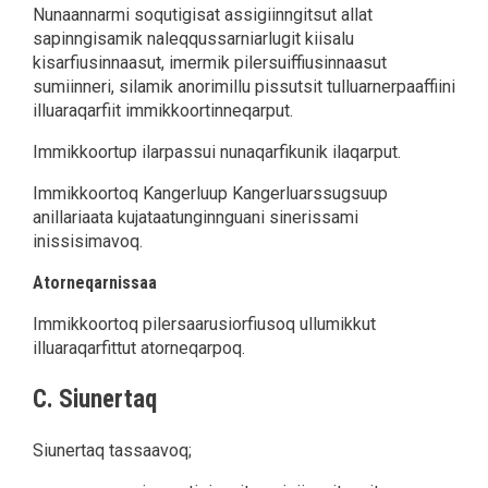
Nunaannarmi soqutigisat assigiinngitsut allat
sapinngisamik naleqqussarniarlugit kiisalu
kisarfiusinnaasut, imermik pilersuiffiusinnaasut
sumiinneri, silamik anorimillu pissutsit tulluarnerpaaffiini
illuaraqarfiit immikkoortinneqarput.
Immikkoortup ilarpassui nunaqarfikunik ilaqarput.
Immikkoortoq Kangerluup Kangerluarssugsuup
anillariaata kujataatunginnguani sinerissami
inissisimavoq.
Atorneqarnissaa
Immikkoortoq pilersaarusiorfiusoq ullumikkut
illuaraqarfittut atorneqarpoq.
C. Siunertaq
Siunertaq tassaavoq;