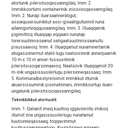
atortunik pilersitsoqassanngilaq. Imm. 2.
Immikkoortumi containerinik inissiisoqassanngilaq.
Imm. 2. Nunap iluarsaanneratigut,
assiaqusersuinikkut assi-gisaatigullunniit nuna
allanngorteqqqusaanngilaq. Imm. 3. Illuaqqamik
piginnittoq illuaqqap eqqaani nunatap
torersuutinnissaanut saligaatsuutinnissaanullu
pisussaavoq. Imm. 4. Illuaqqamut nunaminertamik
atugassiinermut atatil-lugu naatsiivinnik annerpaamik
10 m x 10 m anner-tussusilinnik
pilersitsisoqarsinnaavoq. Naatsiivik illuaqqamiit 30
m-inik ungasissusilerlugu pilersinneqassaaq. Imm.
5. Kommunalbestyrelsimiit immikkut ittumik
akuersissummik pisimatinnani, immikkoortup iluani
ungalunik pilersitsisoqassanngilaq.
Teknikkikkut atortuutit
Imm. 1. Qalianit imeq kuuttoq iggavinniillu imikoq
illumiit ima ungasissusilerlugu nunatamut
kuutsinneqassaaq, toqqavimmut
kuuttussaajunnaarlugu. Kuutsitsineq eqqaani