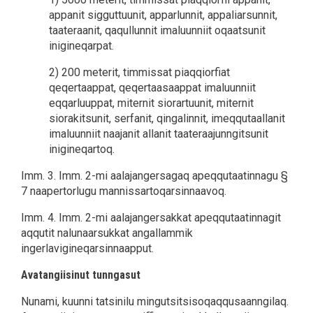
appanit sigguttuunit, apparlunnit, appaliarsunnit,
taateraanit, qaqullunnit imaluunniit oqaatsunit
inigineqarpat.
2) 200 meterit, timmissat piaqqiorfiat
qeqertaappat, qeqertaasaappat imaluunniit
eqqarluuppat, miternit siorartuunit, miternit
siorakitsunit, serfanit, qingalinnit, imeqqutaallanit
imaluunniit naajanit allanit taateraajunngitsunit
inigineqartoq.
Imm. 3. Imm. 2-mi aalajangersagaq apeqqutaatinnagu §
7 naapertorlugu mannissartoqarsinnaavoq.
Imm. 4. Imm. 2-mi aalajangersakkat apeqqutaatinnagit
aqqutit nalunaarsukkat angallammik
ingerlavigineqarsinnaapput.
Avatangiisinut tunngasut
Nunami, kuunni tatsinilu mingutsitsisoqaqqusaanngilaq.