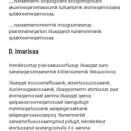
__nunaannarmi soqutigisanit assigiinngitsunit
akuerineqarsinnaasumik tulluartumik atorneqarnissaata
qulakkeerneqarnissaa,
__nunaannarmiinnermik misigisimanerup
paariinnarneqarluni illuaqqanut nunaminertanik
qulakkeerneqarnissaa.
D. Imarisaa
Immikkoortup pilersaarusiorfiusup illuaqqat sumi
sananeqarsinnaanerinik killilersuinernik tikkuussivoq.
Illuaqqat inissisimaffisaanik, annertussusissaanik,
ilusilersugaanissaanik, illuaqqiornermi atortussat suut
atorneqarnissaat aamma illuaqqat qanoq
qalipaasersorneqarnissaat ilanngullugit
malinneqartussanik aalajangersakkanik
aalajangersaasoqarpoq. Nunaminertat
sanaartorfiusussaanngitsut pillugit, teknikkikkut
atortussanut avatangiisinullu il.il. aamma