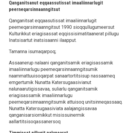
Qanganitsanut eqqaassutissat imaaliinnarlugit
peerneqarsinnaanngitsut
Qanganitsat eqqaasutissat imaaliinnarlugit
peerneqarsinnaanngitsut 1990 sioqqullugumeersut
Kulturikkut eriagisassat eqqissisimatitaanerat pillugu
Inatsisartut inatsisaanni ilaapput.
Tamanna isumaqarpoq;
Assaanerup nalaani qanganitsamik eriagisassamik
imaaliinnarlugu peerneqarsinnaanngitsumik
naammattuuisoqarpat sanaartortitsisup nassaarneq
erngertumik Nunatta Katersugaasivianut
nalunaarutigissavaa, suliarlu qanganitsamik
eriagisassamik imaaliinnarlugu
peerneqarsinnaanngitsumik attuisoq unitsinneqassaaq.
Nunatta Katersugaasiviata aalajangissavaa
qanganisarsiornikkut misissuinermik
aallartitsisoqassanersoq
Timmissat pillugit nalunaarut