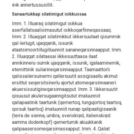
inik annertussusillit.
Sanaartukkap silatimigut isikkussaa
Imm. 1. Illuaraq silatimigut isikkua
aserfallatsaalisimasutut isikkoqarfinneqassaaq.
Imm. 2. Illuaqqat silatimikkut iikkersuutaat qisummik
qal-lerlugit, ujaqqanik, issunik
ataatsimoortillugilluunniit sananeqarsinnaapput. Imm.
2. Illuaqqat silataasai iikkesuuttaasa ilaat
annikinneru-sumik ujaqqanik, issunik, igalaaminernik,
eternittinik suliarineqarsinnaapput. Taamaattorli
qalissailersuinermi qallersuutit assigisaallu akimut
ersittut seqersitsinerlu ajortut atorneqarsinnaaneri
akuersissutigineqarsinnaapput. Imm. 3. Iikkersuutit
qisuusut akulersugaanngitsutut imaluunniit
qaliapaatinik taartunik (qernertoq, tungujortoq taartoq,
qorsuk taartoq) imaluunniit nunap qalipaatigisaanik
(terra de sienna, umbra, svenskrød, italienskrød
aamma dodenkopf) qernertumik akuukkanik
qalipaasersorneqarsimassapput. Imm. 4. Qaliat