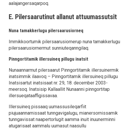
aalajangersaqarpoq.
E. Pilersaarutinut allanut attuumassutsit
Nuna tamakkerlugu pilersaarusiorneq
Immikkoortumik pilersaarusiornerup nuna tamakkerlugu
pilersaarusiornermut sunniuteqanngilaq.
Pinngortitamik illersuineq pillugu inatsit
Nunaannarmut pilersaarut Pinngortitamik illersuinermik
inatsimmik ilaavoq – Pinngortitamik illersuineq pillugu
Inatsisartut inatsisaat nr. 29, 18. december 2003-
meersoq. Inatsisip Kallaallit Nunaanni pinngortitap
illersueqataaffigissavaa.
Illersuineq pissaaq uumassusileqarfiit
piujuaannarnissaat tunngavigalugu, mianersornissamik
tunngavissat naapertorlugit aamma inuit inuunerminni
atugarisaat aammalu uumasut naasullu