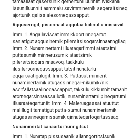
tamaallaat qasersunik qernertunilluunniit, ivikkanik
issunilluunniit aammalu savimminernik seqersitsineq
ajortunik qalissialesorneqassapput.
Aqquserngit, pisuinnaat aqqutaa biilinullu inissiiviit
Imm. 1. Angallavissat immikkoortinneqartut
saniatigut aqqusinernik pilersitsisoqarsinnaanngilaq.
Imm. 2. Nunaminertami illuaraqarfimmi ataatsimi
puttasumik minnerusumik ataatsimik
pilersitsioqarsinnaavoq, taakkulu
ilusilersorneqassapput tatsit nunatarlu
eqqarsaatigalugit. Imm. 3. Puttasut minnerit
nunaminertamik atugassinneqar-nikumik/nik
aserfallatsaalineqassapput, takkulu kikkunnit tamanit
atorneqarsinnaassallutik, nunaminertami pineqartumi
illuaraateqartuniit. Imm. 4. Maleruagassat atuuttut
malillugit tamatigut putta-sumut nunaminertamik
atugassinneqarnissamik qinnuteqartoqartassaaq.
Nunaminertat sanaartorfiunngitsut
Imm. 1. Nunatap pissusaanik allanngortitsisunik