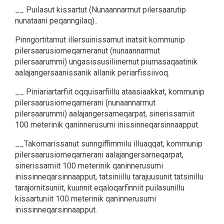
__ Puilasut kissartut (Nunaannarmut pilersaarutip
nunataani peqanngilaq)..
Pinngortitamut illersuinissamut inatsit kommunip
pilersaarusiorneqarneranut (nunaannarmut
pilersaarummi) ungasissusiliinernut piumasaqaatinik
aalajangersaanissanik allanik periarfissiivoq.
__ Piniariartarfiit oqquisarfiillu ataasiaakkat, kommunip
pilersaarusiorneqarnerani (nunaannarmut
pilersaarummi) aalajangersarneqarpat, sinerissamiit
100 meterinik qaninnerusumi inissinneqarsinnaapput.
__Takornarissanut sunngiffimmilu illuaqqat, kommunip
pilersaarusiorneqarnerani aalajangersarneqarpat,
sinerissamiit 100 meterinik qaninnerusumi
inissinneqarsinnaapput, tatsiniillu tarajuusunit tatsinillu
tarajornitsuniit, kuunnit eqaloqarfinniit puilasunillu
kissartuniit 100 meterinik qaninnerusumi
inissinneqarsinnaapput.