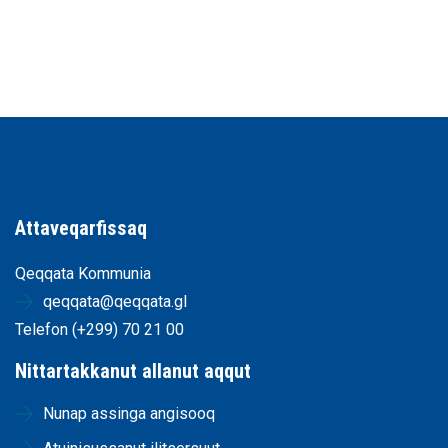
Attaveqarfissaq
Qeqqata Kommunia
qeqqata@qeqqata.gl
Telefon (+299) 70 21 00
Nittartakkanut allanut aqqut
Nunap assinga angisooq