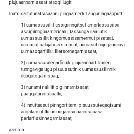
piujuaannarnissaat ataqqillugit.
Inatsisartut inatsisaanni pingaarnertut anguniagaapputt:
1) uumassusillit assigiinngitsut amerlassusiisa
assigiinngiiaarnerisalu, tassunga ilaallutik
uumassusillit kingornussisarnermut pisataat,
uumasut aalajangersimasut, uumasut najugannaavi
uumasoqarfiillu, illersorneqarnissaat,
2) uumassusileqarfinnik piujuaannartitsineq
tunngavigalugu pisuussutinik uumassusilinnik
iluaquteqarnissaq,
3) nunami nalillit pigiinnarnissaat
paaqqutarinissaallu,
4) innuttaasut pinngortitami pisuussuteqaqisumi
angalaarlutillu uninngaarsinnaanissaasa
periarfissinneqarnissaat,
aamma