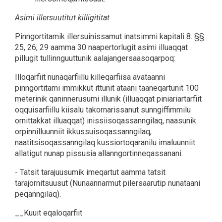
Asimi illersuutitut killigititat
Pinngortitamik illersuinissamut inatsimmi kapitali 8. §§
25, 26, 29 aamma 30 naapertorlugit asimi illuaqqat
pillugit tullinnguuttunik aalajangersaasoqarpoq:
Illoqarfiit nunaqarfiillu killeqarfiisa avataanni
pinngortitami immikkut ittunit ataani taaneqartunit 100
meterinik qaninnerusumi illunik (illuaqqat piniariartarfiit
oqquisarfiillu kiisalu takornarissanut sunngiffimmilu
ornittakkat illuaqqat) inissiisoqassanngilaq, naasunik
orpinnilluunniit ikkussuisoqassanngilaq,
naatitsisoqassanngilaq kussiortoqaranilu imaluunniit
allatigut nunap pissusia allanngortinneqassanani:
- Tatsit tarajuusumik imeqartut aamma tatsit
tarajornitsuusut (Nunaannarmut pilersaarutip nunataani
peqanngilaq).
__Kuuit eqaloqarfiit