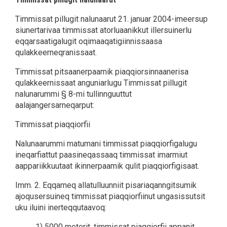
Timmissat pillugit nalunaarut 21. januar 2004-imeersup
siunertarivaa timmissat atorluaanikkut illersuinerlu
eqqarsaatigalugit oqimaaqatigiinnissaasa
qulakkeerneqranissaat.
Timmissat pitsaanerpaamik piaqqiorsinnaanerisa
qulakkeernissaat anguniarlugu Timmissat pillugit
nalunarummi § 8-mi tullinnguuttut
aalajangersarneqarput:
Timmissat piaqqiorfii
Nalunaarummi matumani timmissat piaqqiorfigalugu
ineqarfiattut paasineqassaaq timmissat imarmiut
aappariikkuutaat ikinnerpaamik qulit piaqqiorfigisaat.
Imm. 2. Eqqarneq allatulluunniit pisariaqanngitsumik
ajoqusersuineq timmissat piaqqiorfiinut ungasissutsit
uku iluini inerteqqutaavoq:
1) 5000 meterit, timmissat piaqqiorfii appanit,