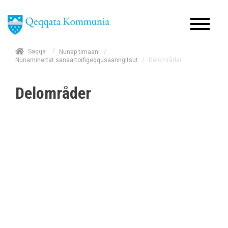
/
Saqqa
/
Nunap timaani
/
Delområder
Nunaminertat sanaartorfigeqqusaanngitsut
Delområder