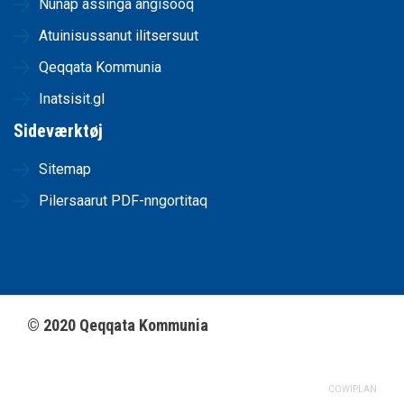
Nunap assinga angisooq
Atuinisussanut ilitsersuut
Qeqqata Kommunia
Inatsisit.gl
Sideværktøj
Sitemap
Pilersaarut PDF-nngortitaq
©
2020
Qeqqata Kommunia
COWIPLAN