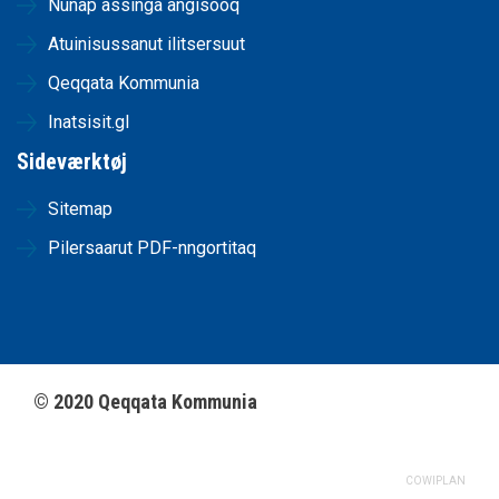
Nunap assinga angisooq
Atuinisussanut ilitsersuut
Qeqqata Kommunia
Inatsisit.gl
Sideværktøj
Sitemap
Pilersaarut PDF-nngortitaq
©
2020
Qeqqata Kommunia
COWIPLAN