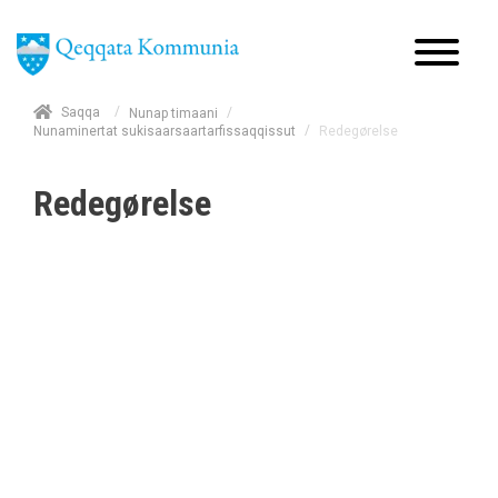
/
Saqqa
/
Nunap timaani
/
Redegørelse
Nunaminertat sukisaarsaartarfissaqqissut
Redegørelse