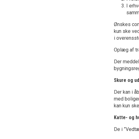
I erh
samme
Ønskes cont
kun ske ve
i overenss
Oplæg af tr
Der meddele
bygningsreg
Skure og ud
Der kan i å
med boligen
kan kun ske
Katte- og 
De i ”Vedtæ