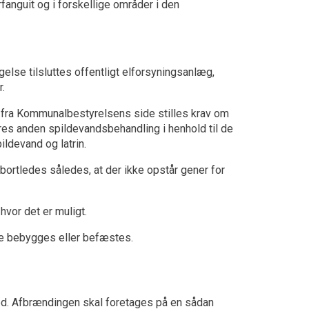
anguit og i forskellige områder i den
else tilsluttes offentligt elforsyningsanlæg,
r.
 der fra Kommunalbestyrelsens side stilles krav om
leres anden spildevandsbehandling i henhold til de
ildevand og latrin.
 bortledes således, at der ikke opstår gener for
hvor det er muligt.
ikke bebygges eller befæstes.
med. Afbrændingen skal foretages på en sådan