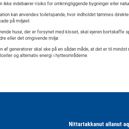
n ikke indebærer risiko for omkringliggende bygninger eller natur 
vation kan anvendes toiletspande, hvor indholdet tømmes direkte 
kade på miljøet.
rende huse, der er forsynet med kloset, skal ejeren bortskaffe sp
dre eller det omgivende miljø.
 af generatorer skal ske på en sådan måde, at det er til mindst m
celler og alternativ energi i hytteområderne.
Nittartakkanut allanut a