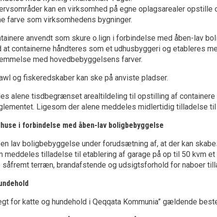
vervsområder kan en virksomhed på egne oplagsarealer opstille op 
 farve som virksomhedens bygninger.
ainere anvendt som skure o.lign i forbindelse med åben-lav bol
d at containerne håndteres som et udhusbyggeri og etableres 
temmelse med hovedbebyggelsens farver.
awl og fiskeredskaber kan ske på anviste pladser.
s alene tisdbegrænset arealtildeling til opstilling af containere 
lementet. Ligesom der alene meddeles midlertidig tilladelse til
huse i forbindelse med åben-lav boligbebyggelse
ben lav boligbebyggelse under forudsætning af, at der kan skab
 meddeles tilladelse til etablering af garage på op til 50 kvm et 
 såfremt terræn, brandafstende og udsigtsforhold for naboer till
hundehold
gt for katte og hundehold i Qeqqata Kommunia” gældende bestem