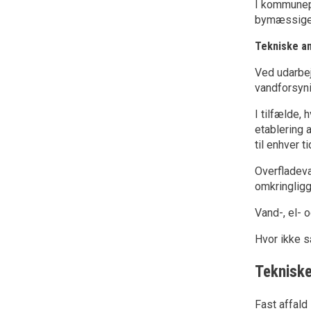
I kommunepl
bymæssige
Tekniske a
Ved udarbej
vandforsyni
I tilfælde, 
etablering 
til enhver 
Overfladeva
omkringligg
Vand-, el- 
Hvor ikke s
Tekniske
Fast affald