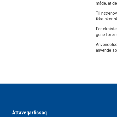
måde, at de
Til natreno
ikke sker s
For eksiste
gene for an
Anvendelsen
anvende sol
Attaveqarfissaq