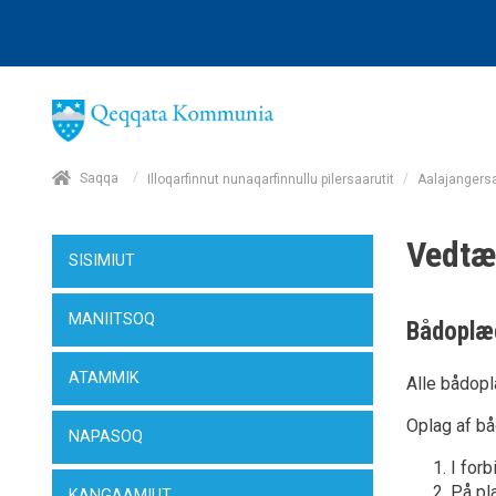
/
Saqqa
/
Illoqarfinnut nunaqarfinnullu pilersaarutit
Aalajangers
Vedtæg
SISIMIUT
MANIITSOQ
Bådoplæ
ATAMMIK
Alle bådopl
Oplag af bå
NAPASOQ
I for
På pl
KANGAAMIUT