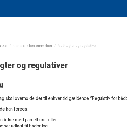
/
/
Vedtægter og regulativer
akkat
Generelle bestemmelser
ter og regulativer
g
ag skal overholde det til enhver tid gældende ”Regulativ for b
de kan foregå:
bindelse med parcelhuse eller
adser udlagt til bådoplag.