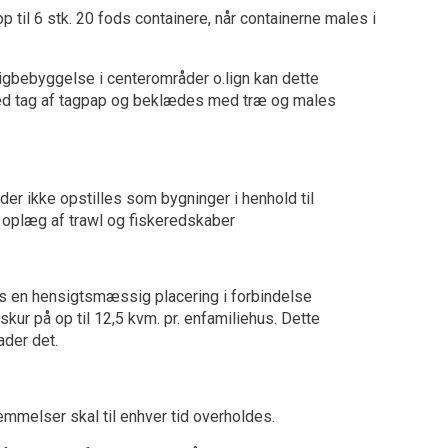
til 6 stk. 20 fods containere, når containerne males i
igbebyggelse i centerområder o.lign kan dette
med tag af tagpap og beklædes med træ og males
der ikke opstilles som bygninger i henhold til
 oplæg af trawl og fiskeredskaber
es en hensigtsmæssig placering i forbindelse
skur på op til 12,5 kvm. pr. enfamiliehus. Dette
ader det.
melser skal til enhver tid overholdes.