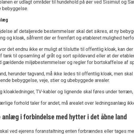
anen er udlagt områder til hundehold på øer ved Sisimiut og Sarf
 bebyggelse.
nlæg
delse af detaljerede bestemmelser skal det sikres, at ny bebygg
ng og kloak, såfremt der er fremført og etableret mulighed herfo
hvor det endnu ikke er muligt at tilslutte til offentlig kloak, kan
af tank til opsamling af gråt og sort spildevand eller at der etab
tid gældende miljøbestemmelser og regler for bortskaffelse af sp
nd, herunder tagvand, må ikke ledes til offentlig kloak, men skal
ende bebyggelse, veje, stier og ubebyggede arealer.
og kloakledninger, TV-kabler og lignende skal føres under terræn, 
ærlige forhold taler for andet, må arealet over ledningsanlæg 
 anlæg i forbindelse med hytter i det åbne land
 skal ved ejerens foranstaltning enten forbrændes eller tages 