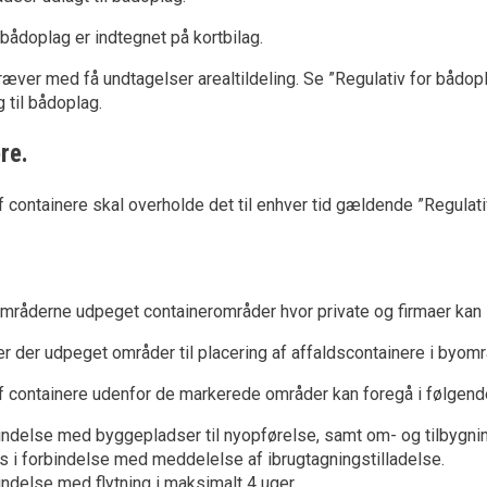
 bådoplag er indtegnet på kortbilag.
æver med få undtagelser arealtildeling. Se ”Regulativ for båd
g til bådoplag.
re.
af containere skal overholde det til enhver tid gældende ”Regulati
områderne udpeget containerområder hvor private og firmaer kan le
r der udpeget områder til placering af affaldscontainere i byo
af containere udenfor de markerede områder kan foregå i følgend
bindelse med byggepladser til nyopførelse, samt om- og tilbygnin
es i forbindelse med meddelelse af ibrugtagningstilladelse.
bindelse med flytning i maksimalt 4 uger.