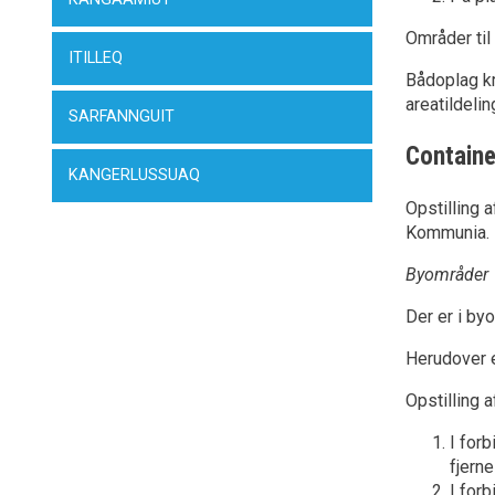
Områder til
ITILLEQ
Bådoplag kr
areatildelin
SARFANNGUIT
Containe
KANGERLUSSUAQ
Opstilling 
Kommunia.
Byområder
Der er i by
Herudover e
Opstilling 
I for
fjern
I for