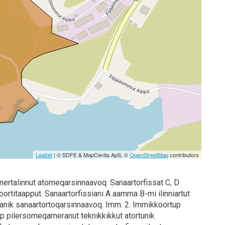
Leaflet
| © SDFE & MapCentia ApS, ©
OpenStreetMap
contributors
ertalinnut atorneqarsinnaavoq. Sanaartorfissat C, D
ortitaapput. Sanaartorfissiani A aamma B-mi ilinniartut
ssianik sanaartortoqarsinnaavoq. Imm. 2. Immikkoortup
p pilersorneqarneranut teknikkikkut atortunik