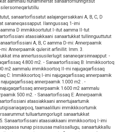
kat aammalu nunaminertat sanaartorfiunngitsut
ilersorneqarlutillu.
utut, sanaartorfissatut aalajangersakkani A, B, C, D
at sananeqassapput. Ilanngussaq 1-imi
C, aamma D immikkoortutut I-itut aamma II-tut
torfissiani ataasiakkaani sanaartukkat tullinnguuttutut
 Sanaartorfissiani A, B, C aamma D-mi: Annerpaamik
mi: Annerpaamik quleriit arfinillit. Imm. 3.
tukkat ima annertussusilerlugit sananeqarsinnaapput: -
aqarfissaq 4.800 m2. - Sanaartorfissiaq B: Immikkoortoq
400 m2 aammalu immikkoortoq II-mi najugaqarfissaq
iaq C: Immikkoortoq I-imi najugaqarfissaq annerpaamik
najugaqarfissaq annerpaamik 1.000 m2 . -
i najugaqarfissaq annerpaamik 1.600 m2 aammalu
rpaamik 500 m2. - Sanaartorfissaq E: Annerpaamik
artorfissiani ataasiakkaani annertujaartumik
utigisariaqarpoq, taamaalilluni immikkkoortumik
rsaarummut tulluartunngorlugit sanaartukkat
. Sanaartorfissani ataasiakkaani immikkoortoq I-imi
saqqaasa nunap pissusaa malissallugu, sanaartukkallu