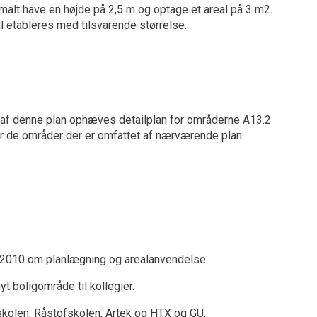
malt have en højde på 2,5 m og optage et areal på 3 m2.
l etableres med tilsvarende størrelse.
 af denne plan ophæves detailplan for områderne A13.2
r de områder der er omfattet af nærværende plan.
er 2010 om planlægning og arealanvendelse.
t boligområde til kollegier.
kolen, Råstofskolen, Artek og HTX og GU.