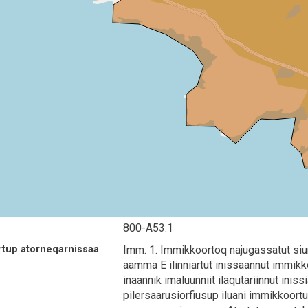
800-A53.1
tup atorneqarnissaa
Imm. 1. Immikkoortoq najugassatut siun
aamma E ilinniartut inissaannut immikko
inaannik imaluunniit ilaqutariinnut ini
pilersaarusiorfiusup iluani immikkoortu