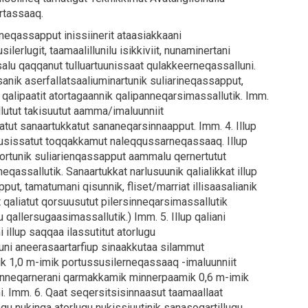
rtassaaq.
neqassapput inissiinerit ataasiakkaani
silerlugit, taamaalillunilu isikkiviit, nunaminertani
salu qaqqanut tulluartuunissaat qulakkeerneqassalluni.
anik aserfallatsaaliuminartunik suliarineqassapput,
 qalipaatit atortagaannik qalipanneqarsimassallutik. Imm.
illutut takisuutut aamma/imaluunniit
aatut sanaartukkatut sananeqarsinnaapput. Imm. 4. Illup
ilusissatut toqqakkamut naleqqussarneqassaaq. Illup
ajortunik suliarienqassapput aammalu qernertutut
nneqassallutik. Sanaartukkat narlusuunik qalialikkat illup
put, tamatumani qisunnik, fliset/marriat illisaasalianik
qaliatut qorsuusutut pilersinneqarsimassallutik
allersugaasimassallutik.) Imm. 5. Illup qaliani
llup saqqaa ilassutitut atorlugu
uni aneerasaartarfiup sinaakkutaa silammut
k 1,0 m-imik portussusilerneqassaaq -imaluunniit
sinneqarnerani qarmakkamik minnerpaamik 0,6 m-imik
. Imm. 6. Qaat seqersitsisinnaasut taamaallaat
u nukinga atorlugu nukissiuutinik sanasoqartillugu.