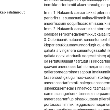
immikkoortortamiit akuersissutigineqa
kap silatimigut
Imm. 1. Nutaamik sanaartukkat pilersin
a
periarfissiissutaasuni aallaavilimmik ilu
aneerfissiani oqquiffissaqarnissaa, kii
Imm. 2. Nutaamik sanaartukkat atortuss
qaalipaasersorneqarnermikkut kalaallit
3. Quleriiaanik nutaanik sanaartornerit 
kipparissukkuutaartunngorlugit qulerii
qaliata sivinganera sanaartugassatut 
qaliata qaavi atortunik seqersitsineq 
qasertutulluunniit taartutut isikkoqarti
qaavani aneerasaartarfiilerneqarsinnaap
qallersorneqarsimassapput imaluunniit 
(assersuutigalugu mos-sedum atorlugu q
aneerasaartarfimmik naleqqussaanermi i
sinaakkuserneqarsinnaavoq, taamaalill
sammisunngorluni - taanna annerpaami
aneerasaartarfiup sinaakkutaata piler
portussusilimmik naggasiuserneqarluni
akuersissutigineqarsinnaapput, seqerng