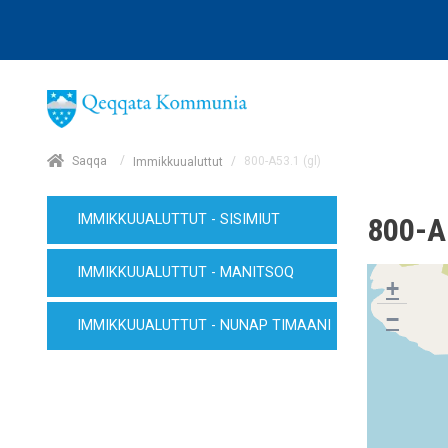
/
Saqqa
/
800-A53.1 (gl)
Immikkuualuttut
IMMIKKUUALUTTUT - SISIMIUT
800-A
IMMIKKUUALUTTUT - MANITSOQ
+
−
IMMIKKUUALUTTUT - NUNAP TIMAANI