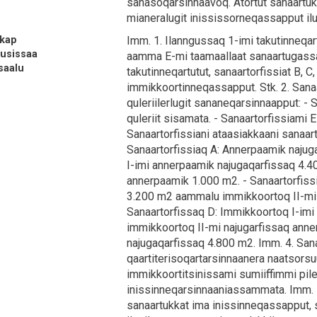
sanasoqarsinnaavoq. Atortut sanaartuk
mianeralugit inississorneqassapput ilus
kkap
Imm. 1. Ilanngussaq 1-imi takutinneqart
usissaa
aamma E-mi taamaallaat sanaartugass
saalu
takutinneqartutut, sanaartorfissiat B, 
immikkoortinneqassapput. Stk. 2. Sanaar
quleriilerlugit sananeqarsinnaapput: -
quleriit sisamata. - Sanaartorfissiami E-
Sanaartorfissiani ataasiakkaani sanaar
Sanaartorfissiaq A: Annerpaamik najug
I-imi annerpaamik najugaqarfissaq 4.
annerpaamik 1.000 m2. - Sanaartorfiss
3.200 m2 aammalu immikkoortoq II-mi 
Sanaartorfissaq D: Immikkoortoq I-im
immikkoortoq II-mi najugarfissaq anne
najugaqarfissaq 4.800 m2. Imm. 4. Sana
qaartiterisoqartarsinnaanera naatsorsu
immikkoortitsinissami sumiiffimmi pile
inissinneqarsinnaaniassammata. Imm. 5
sanaartukkat ima inissinneqassapput, 