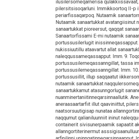
ilusilersorneqarnerisa qulakkiissavaat,
pilersitsisoqarluni. Immikkoortoq II-p
periarfissaqarpoq. Nutaamik sanaartor
Nutaamik sanaartukkat avatangiisinut 
sanaartukkat pioreersut, qaqqat sanaarto
Sanaartorfissami E-mi nutaamik sanaar
portussusilerlugit inissinneqassapput.
nukissiuutillu ataavartut allat sanaart
naleqqussarneqassapput. Imm. 9. Toqqa
portussusilerneqassanngillat, tassa i
portussusilerneqassanngillat. Imm. 10.
portussusillit, illup saqqaatut iikkers
nutaamik sanaartukkat naqqulersorneqa
sanaartukkamut atasunngorlugit sanane
nuanminertaniitinneqarsinnaallutik. Anee
aneraasaartarfiit illut qaaviniittut, pil
naatsorsuutigisap nunataa allanngortin
naqqumut qalianiluunniit ininut naleqq
containerit sivisunerpaamik sapaatit 
allanngortiterinermut asssigisaanulluun
arfinilinni uninngatinneqarsinnaapput. 