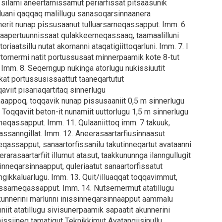
 silami aneertarnissamut periarfissat pitsaasunik
 iluani qaqqaq malillugu sanasoqarsinnaanera
nerit nunap pissusaanut tulluarsarneqassapput. Imm. 6.
naapertuunnissaat qulakkeerneqassaaq, taamaalilluni
riaatsillu nutat akornanni ataqatigiittoqarluni. Imm. 7. I
tornermi natit portussusaat minnerpaamik kote 8-tut
 Imm. 8. Seqerngup nukinga atorlugu nukissiuutit
ukkat portussusissaattut taaneqartutut
viit pisariaqartitaq sinnerlugu
maappoq, toqqavik nunap pissusaaniit 0,5 m sinnerlugu
 Toqqaviit beton-it nunamiit uuttorlugu 1,5 m sinnerlugu
orneqassapput. Imm. 11. Qulaaniittoq imm. 7 takuuk,
ssanngillat. Imm. 12. Aneerasaartarfiusinnaasut
qassapput, sanaartorfissanilu takutinneqartut avataanni
rarasaartarfiit illumut atasut, taakkununnga ilanngullugit
ersinneqarsinnaapput, quleriaatut sanaartorfissatut
ngikkaluarlugu. Imm. 13. Quit/illuaqqat toqqavimmut,
ussarneqassapput. Imm. 14. Nutsernermut atatillugu
akunnerini marlunni inissinneqarsinnaapput aammalu
niit atatillugu sivisunerpaamik sapaatit akunnerini
Inissiineq tamatigut Teknikkimut Avatangiisinullu