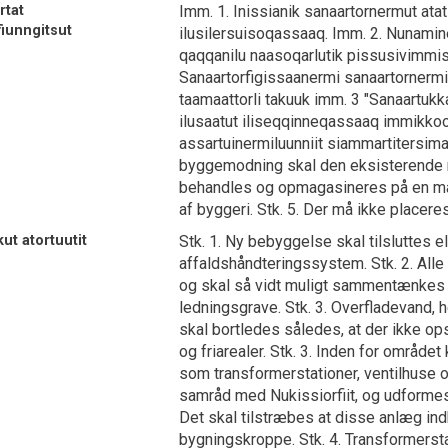
rtat
Imm. 1. Inissianik sanaartornermut atat
fiunngitsut
ilusilersuisoqassaaq. Imm. 2. Nunamine
qaqqanilu naasoqarlutik pissusivimmis
Sanaartorfigissaanermi sanaartornerm
taamaattorli takuuk imm. 3 "Sanaartukk
ilusaatut iliseqqinneqassaaq immikkoort
assartuinermiluunniit siammartitersim
byggemodning skal den eksisterende mu
behandles og opmagasineres på en måd
af byggeri. Stk. 5. Der må ikke placer
ut atortuutit
Stk. 1. Ny bebyggelse skal tilsluttes el
affaldshåndteringssystem. Stk. 2. Alle
og skal så vidt muligt sammentænkes m
ledningsgrave. Stk. 3. Overfladevand, h
skal bortledes således, at der ikke op
og friarealer. Stk. 3. Inden for område
som transformerstationer, ventilhuse 
samråd med Nukissiorfiit, og udformes
Det skal tilstræbes at disse anlæg in
bygningskroppe. Stk. 4. Transformerst