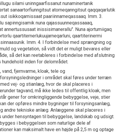
illugu silami uninngaarfissanut nunaminertanik
rtat sanaartorfiunngitsut atorneqanngitsut qaqqaqarlutik
sut isikkoqarnissaat paariinnarneqassaaq. Imm. 3.
ilu sapinngisamik nuna qajassuunneqassaaaq,
at annertussusaat inissisimanerallu". Nuna ajortumiigaq
orlu qaartiternerlukuujarneqarluni, qaartiterinermi
asinnaasunik. Imm. 4. I forbindelse med sprængning og
ld og vegetation, så vidt det er muligt bevares eller
e, så det kan reetableres i forbindelse med afslutning
es hundehold inden for delområdet.
, vand, fjernvarme, kloak, tele og
 forsyningsledninger i området skal føres under terræn
ed vej- og stianlæg, hvor de skal placeres i
erunder tagvand, må ikke ledes til offentlig kloak, men
står gener for omkringliggende bebyggelse, veje, stier
t kan der opføres mindre bygninger til forsyningsanlæg,
og andre tekniske anlæg. Anlæggene skal placeres i
 under hensyntagen til bebyggelse, landskab og udsigt.
dbygges i bebyggelsen som naturlige dele af
ationer kan maksimalt have en højde på 2,5 m og optage