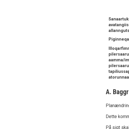
Sanaartuk
avatangiis
allanngut
Piginneqat
Illoqarfi
pilersaaru
aamma/im
pilersaar
tapiliussa
atorunnaa
A. Baggr
Planændring
Dette kommu
På sigt ska