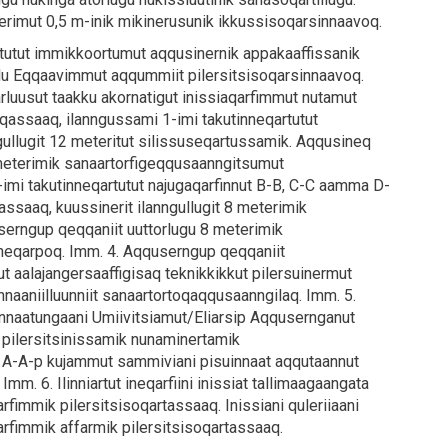
erimut 0,5 m-inik mikinerusunik ikkussisoqarsinnaavoq.
rtutut immikkoortumut aqqusinernik appakaaffissanik
alu Eqqaavimmut aqqummiit pilersitsisoqarsinnaavoq.
rluusut taakku akornatigut inissiaqarfimmut nutamut
assaaq, ilanngussami 1-imi takutinneqartutut
ngullugit 12 meteritut silissuseqartussamik. Aqqusineq
meterimik sanaartorfigeqqusaanngitsumut
-imi takutinneqartutut najugaqarfinnut B-B, C-C aamma D-
ssaaq, kuussinerit ilanngullugit 8 meterimik
erngup qeqqaniit uuttorlugu 8 meterimik
nneqarpoq. Imm. 4. Aqquserngup qeqqaniit
 aalajangersaaffigisaq teknikkikkut pilersuinermut
nnaaniilluunniit sanaartortoqaqqusaanngilaq. Imm. 5.
nnaatungaani Umiivitsiamut/Eliarsip Aqqusernganut
 pilersitsinissamik nunaminertamik
 A-A-p kujammut sammiviani pisuinnaat aqqutaannut
m. 6. Ilinniartut ineqarfiini inissiat tallimaagaangata
arfimmik pilersitsisoqartassaaq. Inissiani quleriiaani
sarfimmik affarmik pilersitsisoqartassaaq.