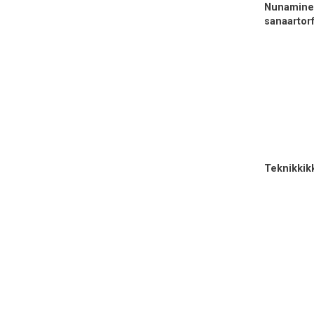
Nunamine
sanaartor
Teknikkikk