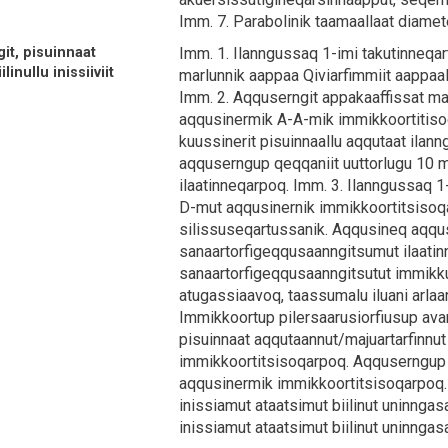
Imm. 7. Parabolinik taamaallaat diamet
it, pisuinnaat
Imm. 1. Ilanngussaq 1-imi takutinneqa
linullu inissiiviit
marlunnik aappaa Qiviarfimmiit aappa
Imm. 2. Aqquserngit appakaaffissat ma
aqqusinermik A-A-mik immikkoortitisoq
kuussinerit pisuinnaallu aqqutaat ilan
aqquserngup qeqqaniit uuttorlugu 10 
ilaatinneqarpoq. Imm. 3. Ilanngussaq 1
D-mut aqqusinernik immikkoortitsisoqa
silissuseqartussanik. Aqqusineq aqqus
sanaartorfigeqqusaanngitsumut ilaati
sanaartorfigeqqusaanngitsutut immikkut
atugassiaavoq, taassumalu iluani arlaa
Immikkoortup pilersaarusiorfiusup ava
pisuinnaat aqqutaannut/majuartarfinnut
immikkoortitsisoqarpoq. Aqquserngup
aqqusinermik immikkoortitsisoqarpoq. Im
inissiamut ataatsimut biilinut uninngas
inissiamut ataatsimut biilinut uninnga