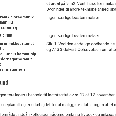
et areal på 9 m2. Ventilhuse kan maksi
Bygninger til andre tekniske anlæg ska
kanik pioreersunik
Ingen særlige bestemmelser.
iannillu
saaliuineq
igiiffik
Ingen særlige bestemmelser.
mmi immikkoortumut
Stk. 1. Ved den endelige godkendelse
tip
og A13.3 delvist. Ophævelsen omfatte
aluunniit kommunip
usiorneqarneranut
p
rsinneqarneri
und.
en foretages i henhold til Inatsisartutlov nr. 17 af 17. novemb
neplantillæg er udarbejdet for at muliggøre etableringen af et ny
l området indgå i kollegieområderne omkring Bygge- og anlægss