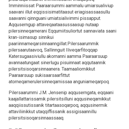
Imminniissat Paaraarsummi aammalu umiarsualiviup
saavani illut eqqissisimatitaasut eriagisassaasullu
saavanni qinnguani umiatsialivimmi pissapput.
Aqquserngup attaveqaataasussaasup nutaap
pilersinneqarnerani Eqqumiitsuliortut sannaviata saani
kran-isimasup sinnikui
paariinnarneqarsinnaanngillat.Pilersaarummik
pilersaarutaavoq, Sallinnguit Iliveqarfitoqqap
Katersugaasiviullu akornanni aamma Paaraarsuup
avannaatungaat sinerlugu pisuinnaat aqqutaannik
pilersitsisoqarsinnaanera. Taamaaliornikkut
Paaraarsuup sukisaarsaarfittut
atorneqarnerulersinneqarnissaa anguniarneqarpoq.
Pilersaarummi J.M. Jensenip aqquserngata, eqqaani
kaajallattarissamik pilersitsilluni aqqusineqarnikkut
aaqqiissutissanik titartaasoqarpoq, aqqusinermik
attaviliinikkut utaqqiffissanik assigisaannillu
pilersitsisoqarsinnaassaaq.