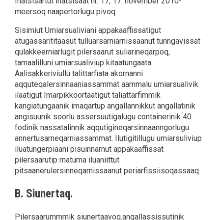
Inatsisartut inatsisaat nr. 17, 17. november 2010-
meersoq naapertorlugu pivoq.
Sisimiut Umiarsualiviani appakaaffissatigut
atugassarititaasut tulluarsarniarnissaanut tunngavissat
qulakkeerniarlugit pilersaarut suliarineqarpoq,
tamaalilluni umiarsualiviup kitaatungaata
Aalisakkeriviullu talittarfiata akornanni
aqquteqalersinnaaniassammat aammalu umiarsualivik
ilaatigut Imarpikkoortaatigut taliattarfimmik
kangiatungaanik imaqartup angallannikkut angallatinik
angisuunik soorlu assersuutigalugu containerinik 40
fodinik nassatalinnik aqqutigineqarsinnaanngorlugu
annertusarneqarniassammat. Ilutigitillugu umiarsuliviup
iluatungerpiaani pisuinnarnut appakaaffissat
pilersaarutip matuma iluaniittut
pitsaanerulersinneqarnissaanut periarfissiisoqassaaq.
B. Siunertaq.
Pilersaarummmik siunertaavoq.angallassissutinik