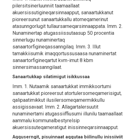
pilersitsinerluunniit taamaallaat
akuersissutigineqarsinnaapput, sanaartukkanut
pioreersunut sanaartukkallu atorneqarnerinut
atasunngorlugit tullaursarneqarsinnaappata. Imm. 2.
Nunaminertap atugassiissutaasup 50 procentia
sinnerlugu nunaminertaq
sanaartorfigineqassanngilaq. Imm. 3. Illut
tamakkiisumik imaqqortussusaasa nunaminertat
sanaartorfigineqartut kvm-imut 8 kbm
sinnersimassanngilaat.
Sanaartukkap silatimigut isikkussaa
Imm. 1. Nutaamik sanaartukkat immikkoortumi
sanaartukkat pioreersut atortulersorneqarnerisigut,
qalipaatimikkut ilusilersorneqarnermikkullu
assigissavaat. Imm. 2. Allagartalersuutit
nunaminertami atugassiiffiusumi illunilu taamaallaat
aammalu kommunalbestyrelsip
akuersissuteqarneratigut inissinneqarsinnaapput.
Aqquserngit, pisuinnaat aqqutaa biilinullu inissiiviit