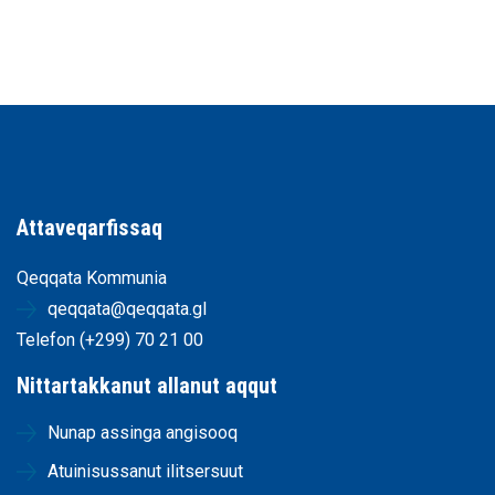
Attaveqarfissaq
Qeqqata Kommunia
qeqqata@qeqqata.gl
Telefon (+299) 70 21 00
Nittartakkanut allanut aqqut
Nunap assinga angisooq
Atuinisussanut ilitsersuut