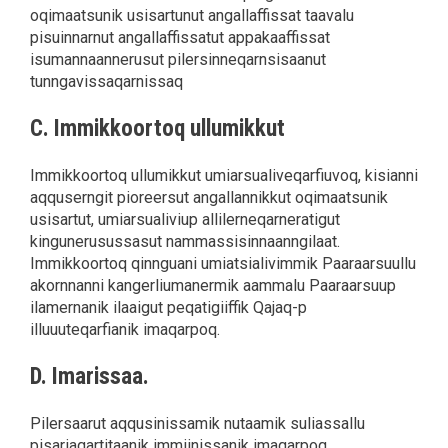
oqimaatsunik usisartunut angallaffissat taavalu
pisuinnarnut angallaffissatut appakaaffissat
isumannaannerusut pilersinneqarnsisaanut
tunngavissaqarnissaq
C. Immikkoortoq ullumikkut
Immikkoortoq ullumikkut umiarsualiveqarfiuvoq, kisianni
aqquserngit pioreersut angallannikkut oqimaatsunik
usisartut, umiarsualiviup allilerneqarneratigut
kingunerusussasut nammassisinnaanngilaat.
Immikkoortoq qinnguani umiatsialivimmik Paaraarsuullu
akornnanni kangerliumanermik aammalu Paaraarsuup
ilamernanik ilaaigut peqatigiiffik Qajaq-p
illuuuteqarfianik imaqarpoq.
D. Imarissaa.
Pilersaarut aqqusinissamik nutaamik suliassallu
pisariaqartitaanik immiinissanik imaqarpoq.