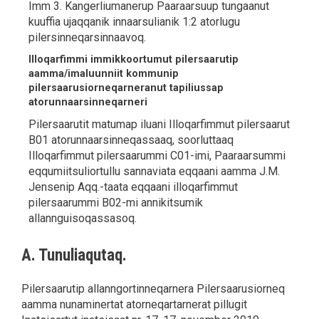
Imm 3. Kangerliumanerup Paaraarsuup tungaanut
kuuffia ujaqqanik innaarsulianik 1:2 atorlugu
pilersinneqarsinnaavoq.
Illoqarfimmi immikkoortumut pilersaarutip
aamma/imaluunniit kommunip
pilersaarusiorneqarneranut tapiliussap
atorunnaarsinneqarneri
Pilersaarutit matumap iluani Illoqarfimmut pilersaarut
B01 atorunnaarsinneqassaaq, soorluttaaq
Illoqarfimmut pilersaarummi C01-imi, Paaraarsummi
eqqumiitsuliortullu sannaviata eqqaani aamma J.M.
Jensenip Aqq.-taata eqqaani illoqarfimmut
pilersaarummi B02-mi annikitsumik
allannguisoqassasoq.
A. Tunuliaqutaq.
Pilersaarutip allanngortinneqarnera Pilersaarusiorneq
aamma nunaminertat atorneqartarnerat pillugit