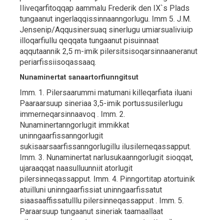
Iliveqarfitoqqap aammalu Frederik den IX`s Plads
tungaanut ingerlaqqissinnaanngorlugu. Imm 5. J.M.
Jensenip/Aqqusinersuaq sinerlugu umiarsualiviuip
illoqarfiullu qeqqata tungaanut pisuinnaat
aqqutaannik 2,5 m-imik pilersitsisoqarsinnaaneranut
periarfissiisoqassaaq.
Nunaminertat sanaartorfiunngitsut
Imm. 1. Pilersaarummi matumani killeqarfiata iluani
Paaraarsuup sineriaa 3,5-imik portussusilerlugu
immerneqarsinnaavoq . Imm. 2.
Nunaminertanngorlugit immikkat
uninngaarfissanngorlugit
sukisaarsaarfissanngorlugillu ilusilerneqassapput.
Imm. 3. Nunaminertat narlusukaanngorlugit sioqqat,
ujaraaqqat naasulluunniit atorlugit
pilersinneqassapput. Imm. 4. Pinngortitap atortuinik
atuilluni uninngaarfissiat uninngaarfissatut
siaasaaffissatulllu pilersinneqassapput . Imm. 5.
Paraarsuup tungaanut sineriak taamaallaat