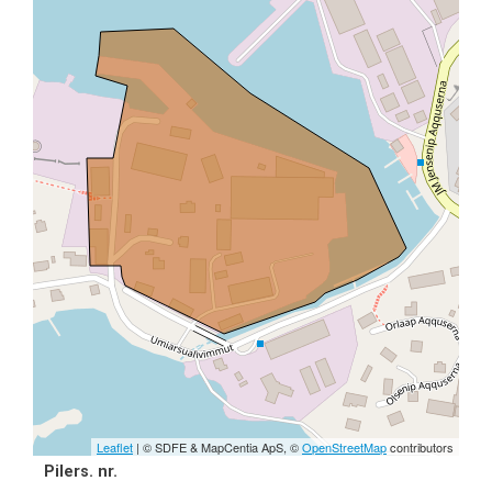
Leaflet
| © SDFE & MapCentia ApS, ©
OpenStreetMap
contributors
Pilers. nr.