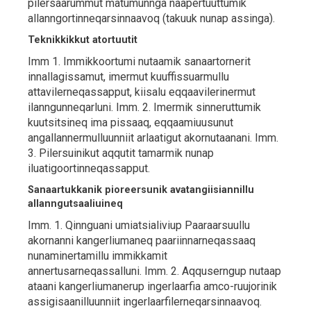
pilersaarummut matumunnga naapertuuttumik
allanngortinneqarsinnaavoq (takuuk nunap assinga).
Teknikkikkut atortuutit
Imm 1. Immikkoortumi nutaamik sanaartornerit
innallagissamut, imermut kuuffissuarmullu
attavilerneqassapput, kiisalu eqqaavilerinermut
ilanngunneqarluni. Imm. 2. Imermik sinneruttumik
kuutsitsineq ima pissaaq, eqqaamiuusunut
angallannermulluunniit arlaatigut akornutaanani. Imm.
3. Pilersuinikut aqqutit tamarmik nunap
iluatigoortinneqassapput.
Sanaartukkanik pioreersunik avatangiisiannillu
allanngutsaaliuineq
Imm. 1. Qinnguani umiatsialiviup Paaraarsuullu
akornanni kangerliumaneq paariinnarneqassaaq
nunaminertamillu immikkamit
annertusarneqassalluni. Imm. 2. Aqquserngup nutaap
ataani kangerliumanerup ingerlaarfia amco-ruujorinik
assigisaanilluunniit ingerlaarfilerneqarsinnaavoq.