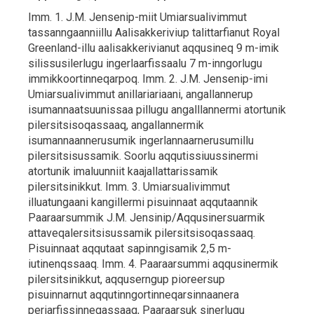
Imm. 1. J.M. Jensenip-miit Umiarsualivimmut
tassanngaanniillu Aalisakkeriviup talittarfianut Royal
Greenland-illu aalisakkerivianut aqqusineq 9 m-imik
silissusilerlugu ingerlaarfissaalu 7 m-inngorlugu
immikkoortinneqarpoq. Imm. 2. J.M. Jensenip-imi
Umiarsualivimmut anillariariaani, angallannerup
isumannaatsuunissaa pillugu angalllannermi atortunik
pilersitsisoqassaaq, angallannermik
isumannaannerusumik ingerlannaarnerusumillu
pilersitsisussamik. Soorlu aqqutissiuussinermi
atortunik imaluunniit kaajallattarissamik
pilersitsinikkut. Imm. 3. Umiarsualivimmut
illuatungaani kangillermi pisuinnaat aqqutaannik
Paaraarsummik J.M. Jensinip/Aqqusinersuarmik
attaveqalersitsisussamik pilersitsisoqassaaq.
Pisuinnaat aqqutaat sapinngisamik 2,5 m-
iutinenqssaaq. Imm. 4. Paaraarsummi aqqusinermik
pilersitsinikkut, aqquserngup pioreersup
pisuinnarnut aqqutinngortinneqarsinnaanera
periarfissinneqassaaq, Paaraarsuk sinerlugu