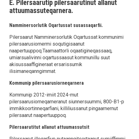
E. Pilersaarutip pilersaarutinut allanut
attuumassuteqarnera.
Namminersorlutik Oqartussat susassaqarfii.
Pilersaarut Namminersorlutik Oqartussat kommunimi
pilersaarusiornermi soqutigisaanut
naapertuuppoq.Taamaattorli oqaatigineqassaaq,
umiarsualivinni oqartussaasut kommunillu suut
akisussaaffigineraat ersarissumik
ilisimaneqanngimmat.
Kommunip pilersaarusiorneqarnera
Kommunip 2012-imiit 2024-mut
pilersaarusiorneqarneranut siunnersuummi, 800-B1-p
immikkoortinneqarfiani, killiliussanut pingaarnernut
pilersaarut naapertuuppoq.
Pilersaarutitut allanut attuumassutsit
Pilersaarut illoqarfiup nutaanngitsortaanut sumiiffimmi