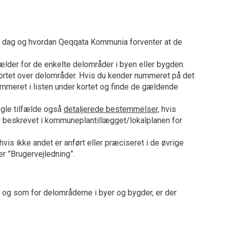
r i dag og hvordan Qeqqata Kommunia forventer at de
lder for de enkelte delområder i byen eller bygden.
rtet over delområder. Hvis du kender nummeret på det
meret i listen under kortet og finde de gældende
ogle tilfælde også
detaljerede bestemmelser,
hvis
r beskrevet i kommuneplantillægget/lokalplanen for
s ikke andet er anført eller præciseret i de øvrige
r ”Brugervejledning”.
 og som for delområderne i byer og bygder, er der