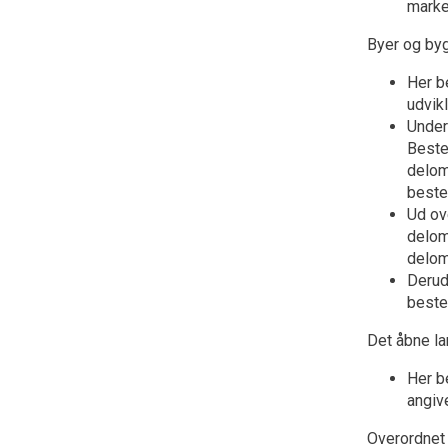
marke
Byer og by
Her b
udvik
Under
Beste
delom
beste
Ud ov
delom
delom
Derud
beste
Det åbne l
Her b
angiv
Overordnet