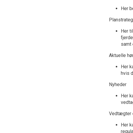
Her b
Planstrateg
Her t
fjerd
samt 
Aktuelle hø
Her ka
hvis d
Nyheder
Her k
vedta
Vedtægter o
Her k
regula