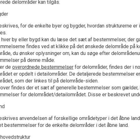
rede delområder kan tilgås.
gder
eskrives, for de enkelte byer og bygder, hvordan strukturerne e
les.
 hver by eller bygd kan du læse det sæt af bestemmelser, der gæ
mmelserne findes ved at klikke på det ønskede delområde på ko
råde, du ønsker oplysninger om, kan du søge efter delområdenum
mmelser på denne måde.
er de
overordnede bestemmelser
for delområder, findes der i n
rådet er opdelt i detailområder. De detaljerede bestemmelser e
rådet, som der linkes til på delområde-siden.
over findes der et sæt af generelle bestemmelser som gælder, hvi
mmelser for delområdet/detailområdet. Disse er beskrevet unde
and
eskrives anvendelsen af forskellige områdetyper i det åbne land
et bestemmelser for de enkelte delområder i det åbne land.
 hovedstruktur