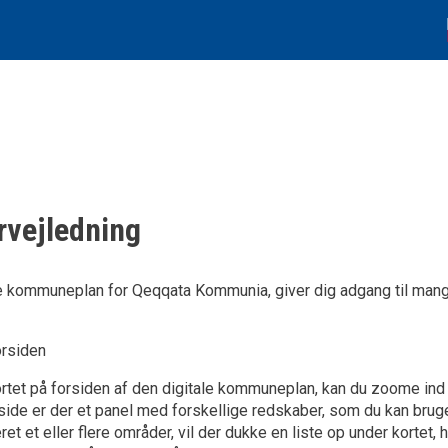
rvejledning
le kommuneplan for Qeqqata Kommunia, giver dig adgang til man
orsiden
ortet på forsiden af den digitale kommuneplan, kan du zoome ind 
side er der et panel med forskellige redskaber, som du kan bruge 
ret et eller flere områder, vil der dukke en liste op under kort