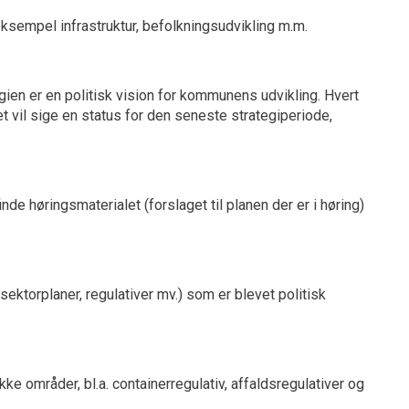
sempel infrastruktur, befolkningsudvikling m.m.
gien er en politisk vision for kommunens udvikling. Hvert
t vil sige en status for den seneste strategiperiode,
inde høringsmaterialet (forslaget til planen der er i høring)
ektorplaner, regulativer mv.) som er blevet politisk
e områder, bl.a. containerregulativ, affaldsregulativer og