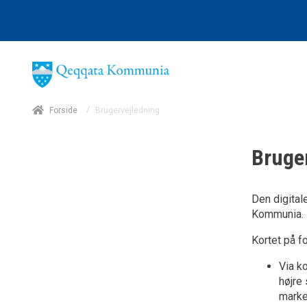
/
Forside
Brugervejledning
Bruge
Den digita
Kommunia.
Kortet på f
Via k
højre 
marke