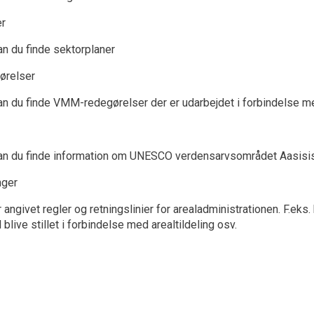
er
an du finde sektorplaner
ørelser
an du finde VMM-redegørelser der er udarbejdet i forbindelse m
an du finde information om UNESCO verdensarvsområdet Aasisis
nger
 angivet regler og retningslinier for arealadministrationen. F.eks
l blive stillet i forbindelse med arealtildeling osv.