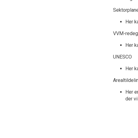
Sektorplan
Her k
VVM-redeg
Her k
UNESCO
Her k
Arealtildeli
Her er
der vi