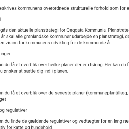
eskrives kommunens overordnede strukturelle forhold som for ek
i
ilgås den aktuelle planstrategi for Qeqqata Kommunia. Planstrate
e år skal alle grønlandske kommuner udarbejde en planstrategi, de
en vision for kommunens udvikling for de kommende år.
ringer
n du få et overblik over hvilke planer der er i høring. Her kan du f
u ønsker at sætte dig ind i planen.
an du få et overblik over de seneste planer (kommuneplantillæg, s
get
g regulativer
an du finde de gældende regulativer og vedtægter for en lang rækk
tiv for katte og hundehold.