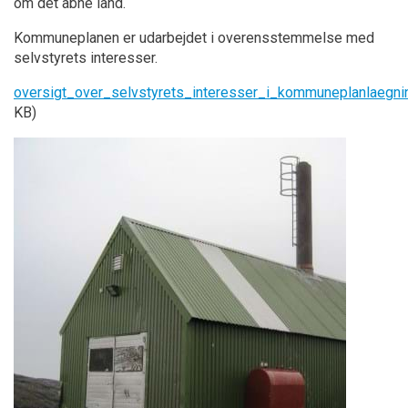
om det åbne land.
Kommuneplanen er udarbejdet i overensstemmelse med
selvstyrets interesser.
oversigt_over_selvstyrets_interesser_i_kommuneplanlaegni
KB)