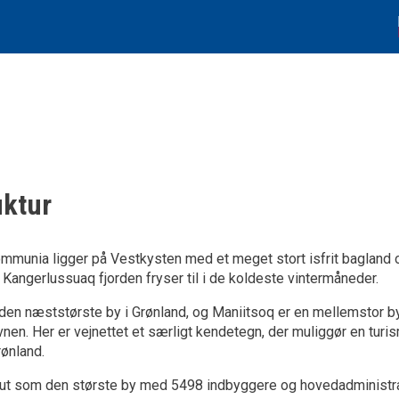
uktur
munia ligger på Vestkysten med et meget stort isfrit bagland o
 Kangerlussuaq fjorden fryser til i de koldeste vintermåneder.
 den næststørste by i Grønland, og Maniitsoq er en mellemstor b
avnen. Her er vejnettet et særligt kendetegn, der muliggør en turi
rønland.
ut som den største by med 5498 indbyggere og hovedadministr