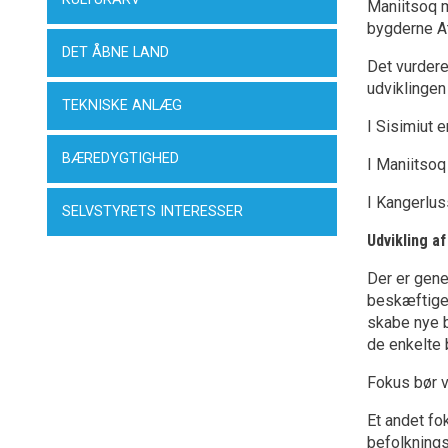
Maniitsoq 
bygderne At
DET ÅBNE LAND
Det vurdere
udviklingen
TEKNISKE ANLÆG
I Sisimiut 
BÆREDYGTIGHED
I Maniitsoq
I Kangerlus
SELVSTYRETS INTERESSER
Udvikling a
Der er gene
beskæftigel
skabe nye 
de enkelte 
Fokus bør v
Et andet fo
befolknings