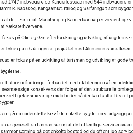
med 2747 indbyggere og Kangerlussuaq med 544 indbyggere er k
ammik, Napasoq, Kangaamiut, Itilleq og Sarfannguit som bygder, 
s at der i Sisimiut, Maniitsoq og Kangerlussuaq er væsentlige væ
 af væksterhvervene.
er fokus på Olie og Gas efterforskning og udvikling af ungdoms-
 er fokus på udviklingen af projektet med Aluminiumssmelteren 
suaq er fokus på en udvikling af turismen og udvikling af gode tra
f bygderne.
relt store udfordringer forbundet med etableringen af en udvikli
sesmæssige konsekvens der følger af den strukturelle omlægnin
beskæftigelsesmæssige muligheder så der kan fastholdes et pe
bygder.
ære på en understøttelse af de enkelte bygder med udgangspunkt i
kus er generelt en harmonisering af det offentlige servicenive
sammensætning på det enkelte bosted og de offentlige servicetil