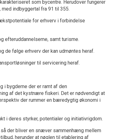
arakteriseret som bycentre. Herudover fungerer
med indbyggertal fra 91 til 355.
kstpotentiale for erhverv i forbindelse
 og efteruddannelserne, samt turisme.
og de følge erhverv der kan udmøntes heraf.
nsportløsninger til servicering heraf.
ng i bygderne der er ramt af den
g af det kystnære fiskeri. Det er nødvendigt at
rspektiv der rummer en bæredygtig økonomi i
 deres styrker, potentialer og initiativrigdom.
au, så der bliver en snæver sammenhæng mellem
bud, herunder at nøglen til etablering af