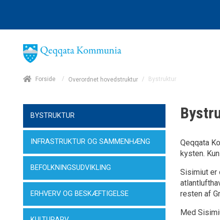
/
Forside
/
Bystruktur
Overordnet hovedstruktur
Bystr
BYSTRUKTUR
INFRASTRUKTUR OG SAMMENHÆNG
Qeqqata Kom
kysten. Kun
BEFOLKNINGSUDVIKLING
Sisimiut er
atlantlufth
resten af G
ERHVERV OG BESKÆFTIGELSE
Med Sisimi
KULTURARV