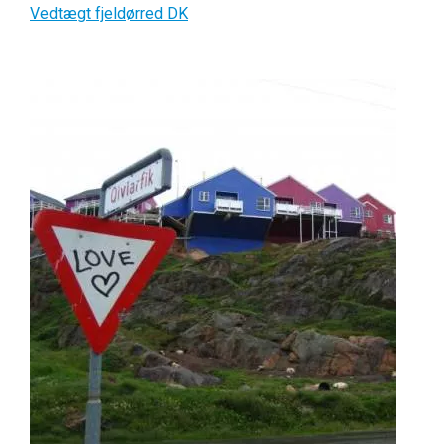
Vedtægt fjeldørred DK