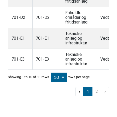
fritidsanlæg
Friholdte
701-D2
701-D2
områder og
Vedtaget
fritidsanlæg
Tekniske
701-E1
701-E1
anlæg og
Vedtaget
infrastruktur
Tekniske
701-E3
701-E3
anlæg og
Vedtaget
infrastruktur
10
Showing 1 to 10 of 11 rows
rows per page
‹
1
2
›