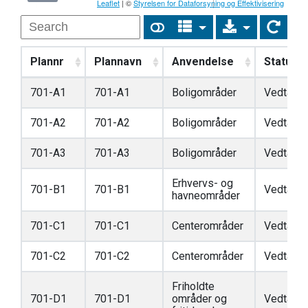
Leaflet
| ©
Styrelsen for Dataforsyning og Effektivisering
Plannr
Plannavn
Anvendelse
Status
701-A1
701-A1
Boligområder
Vedtaget
701-A2
701-A2
Boligområder
Vedtaget
701-A3
701-A3
Boligområder
Vedtaget
Erhvervs- og
701-B1
701-B1
Vedtaget
havneområder
701-C1
701-C1
Centerområder
Vedtaget
701-C2
701-C2
Centerområder
Vedtaget
Friholdte
701-D1
701-D1
områder og
Vedtaget