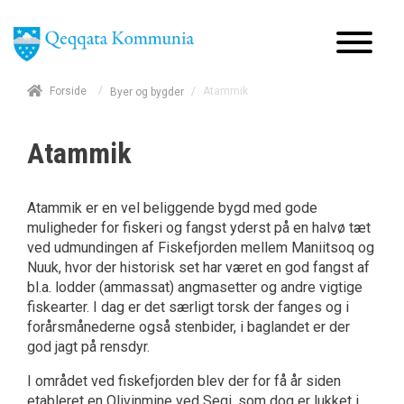
/
Forside
/
Atammik
Byer og bygder
Atammik
Atammik er en vel beliggende bygd med gode
muligheder for fiskeri og fangst yderst på en halvø tæt
ved udmundingen af Fiskefjorden mellem Maniitsoq og
Nuuk, hvor der historisk set har været en god fangst af
bl.a. lodder (ammassat) angmasetter og andre vigtige
fiskearter. I dag er det særligt torsk der fanges og i
forårsmånederne også stenbider, i baglandet er der
god jagt på rensdyr.
I området ved fiskefjorden blev der for få år siden
etableret en Olivinmine ved Seqi, som dog er lukket i