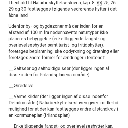
I henhold til Naturbeskyttelsesloven, kap. 8. §§ 25, 26,
29 og 30 fastlægges følgende vedrørende hytter i det
åbne land:
Udenfor by- og bygdezoner må der inden for en
afstand af 100 m fra nedennævnte naturtyper ikke
placeres bebyggelse (enkeltliggende fangst- og
overlevelseshytter samt turist- og fritidshytter),
foretages beplantning, ske opdyrkning og dræning eller
foretages andre former for ændringer i terrænet:
__Saltsøer og saltholdige søer (der ligger ingen af
disse inden for Frilandsplanens område).
__Ørredelve
__Varme kilder (der ligger ingen af disse indenfor
Detailområdet).Naturbeskyttelsesloven giver imidlertid
mulighed for at der kan fastlægges andre afstandkrav i
en kommuneplan (frilandsplan).
__Enkeltliggende fangst- og overlevelseshytter kan,