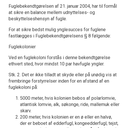
Fuglebekendtgørelsen af 21. januar 2004, har til formål
at sikre en balance mellem udnyttelses- og
beskyttelseshensyn af fugle.
For at sikre bedst mulig ynglesucces for fuglene
fastlægges i Fuglebekendtgørelsens § 8 følgende:
Fuglekolonier
Ved en fuglekoloni forstås i denne bekendtgørelse
ethvert sted, hvor mindst 10 par havfugle yngler.
Stk. 2. Det er ikke tilladt at skyde eller på unødig vis at
frembringe forstyrrelser inden for en afstand af en
fuglekoloni på:
5000 meter, hvis kolonien bebos af polarlomvie,
atlantisk lomvie, alk, søkonge, ride, mallemuk eller
skarv.
200 meter, hvis kolonien er en ø eller en halvø,
der er beboet af edderfugl, kongeedderfugl, tejst,