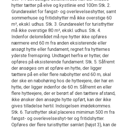
hytter tætter på elve og kystlinie end 100m Stk. 2.
Grundarealet for fangst- og overlevelseshytter, samt
sommerhuse og fritidshytter må ikke overstige 60
m², ekskl. udhus. Stk. 3. Grundarealet for turisthytter
må ikke overstige 80 m², ekskl. udhus. Stk. 4.
Indenfor delområdet må nye hytter ikke opføres
nærmere end 60 m fra anden eksisterende eller
ansøgt hytte eller fundament, regnet fra hytternes
yderste fremspring. Undtaget herfra er hytter, der
opføres på eksisterende fundament. Stk. 5. Såfremt
der ansøges om at opføre en hytte, der ligger
tættere på en eller flere nabohytter end 60 m, skal
der ske en nabohøring hos de hytteejere, der har en
hytte, der ligger indenfor de 60 m. Såfremt en eller
flere hytteejere, der er berørt af den tættere afstand,
ikke ønsker den ansøgte hytte opført, kan der ikke
gives tilladelse hertil. Indsigelsen imødekommes.
Stk. 6. Turisthytter skal placeres mimimun 500 m fra
fangst- og overlevelseshyt-ter og fritidshytter.
Opføres der flere turisthytter samlet (højst 3), kan de