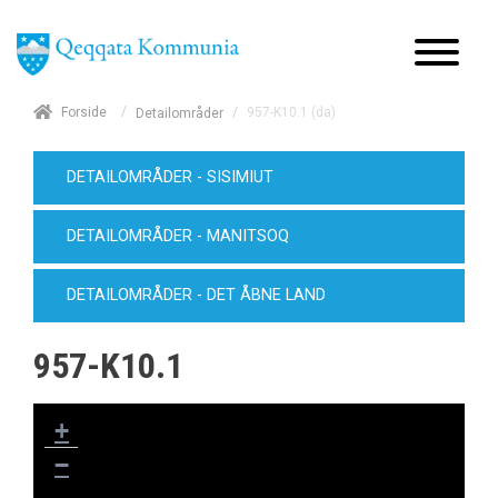
/
Forside
/
957-K10.1 (da)
Detailområder
DETAILOMRÅDER - SISIMIUT
DETAILOMRÅDER - MANITSOQ
DETAILOMRÅDER - DET ÅBNE LAND
957-K10.1
+
−