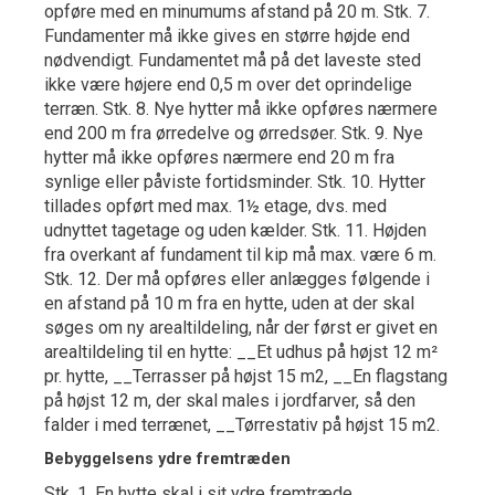
opføre med en minumums afstand på 20 m. Stk. 7.
Fundamenter må ikke gives en større højde end
nødvendigt. Fundamentet må på det laveste sted
ikke være højere end 0,5 m over det oprindelige
terræn. Stk. 8. Nye hytter må ikke opføres nærmere
end 200 m fra ørredelve og ørredsøer. Stk. 9. Nye
hytter må ikke opføres nærmere end 20 m fra
synlige eller påviste fortidsminder. Stk. 10. Hytter
tillades opført med max. 1½ etage, dvs. med
udnyttet tagetage og uden kælder. Stk. 11. Højden
fra overkant af fundament til kip må max. være 6 m.
Stk. 12. Der må opføres eller anlægges følgende i
en afstand på 10 m fra en hytte, uden at der skal
søges om ny arealtildeling, når der først er givet en
arealtildeling til en hytte: __Et udhus på højst 12 m²
pr. hytte, __Terrasser på højst 15 m2, __En flagstang
på højst 12 m, der skal males i jordfarver, så den
falder i med terrænet, __Tørrestativ på højst 15 m2.
Bebyggelsens ydre fremtræden
Stk. 1. En hytte skal i sit ydre fremtræde