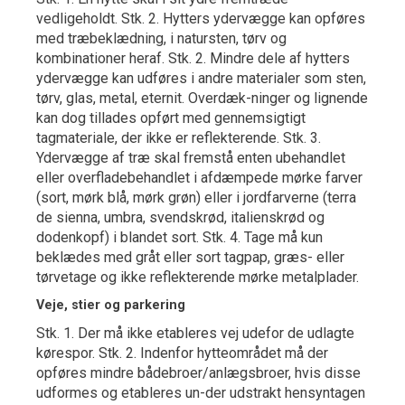
vedligeholdt. Stk. 2. Hytters ydervægge kan opføres
med træbeklædning, i natursten, tørv og
kombinationer heraf. Stk. 2. Mindre dele af hytters
ydervægge kan udføres i andre materialer som sten,
tørv, glas, metal, eternit. Overdæk-ninger og lignende
kan dog tillades opført med gennemsigtigt
tagmateriale, der ikke er reflekterende. Stk. 3.
Ydervægge af træ skal fremstå enten ubehandlet
eller overfladebehandlet i afdæmpede mørke farver
(sort, mørk blå, mørk grøn) eller i jordfarverne (terra
de sienna, umbra, svendskrød, italienskrød og
dodenkopf) i blandet sort. Stk. 4. Tage må kun
beklædes med gråt eller sort tagpap, græs- eller
tørvetage og ikke reflekterende mørke metalplader.
Veje, stier og parkering
Stk. 1. Der må ikke etableres vej udefor de udlagte
kørespor. Stk. 2. Indenfor hytteområdet må der
opføres mindre bådebroer/anlægsbroer, hvis disse
udformes og etableres un-der udstrakt hensyntagen