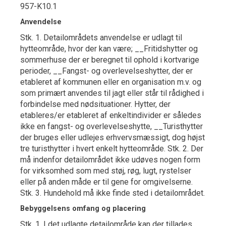
957-K10.1
Anvendelse
Stk. 1. Detailområdets anvendelse er udlagt til
hytteområde, hvor der kan være; __Fritidshytter og
sommerhuse der er beregnet til ophold i kortvarige
perioder, __Fangst- og overlevelseshytter, der er
etableret af kommunen eller en organisation m.v. og
som primært anvendes til jagt eller står til rådighed i
forbindelse med nødsituationer. Hytter, der
etableres/er etableret af enkeltindivider er således
ikke en fangst- og overlevelseshytte, __Turisthytter
der bruges eller udlejes erhvervsmæssigt, dog højst
tre turisthytter i hvert enkelt hytteområde. Stk. 2. Der
må indenfor detailområdet ikke udøves nogen form
for virksomhed som med støj, røg, lugt, rystelser
eller på anden måde er til gene for omgivelserne.
Stk. 3. Hundehold må ikke finde sted i detailområdet.
Bebyggelsens omfang og placering
Stk. 1. I det udlagte detailområde kan der tillades