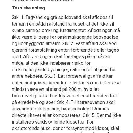
Tekniske anlæg
Stk. 1. Tagvand og grå spildevand skal afledes til
terræn i en sådan afstand fra huset, at det ikke vil
kunne samles omkring fundamentet. Afledningen må
ikke være til gene for omkringliggende bebyggelse
og ubebyggede arealer. Stk. 2. Fast affald skal ved
ejerens foranstaltning enten forbrændes eller tages
med. Afbrændingen skal foretages på en sådan
måde, at den ikke indebærer risiko for
omkringliggende bygninger, natur og er til gene for
andre beboere. Stk. 3. Let fordærveligt affald kan
enten nedgraves, brændes eller tages med. Der skal
mindst være en afstand på 200 m, hvis let
fordærveligt affald nedgraves eller afbrændes tæt
på ørredelve og søer. Stk. 4. Til natrenovation skal
anvendes toiletspande, hvor indholdet tømmes
direkte i havet eller komposteres. Stk. 5. Der må ikke
installeres vandskyllende klosetter. For
eksisterende huse, der er forsynet med kloset, skal