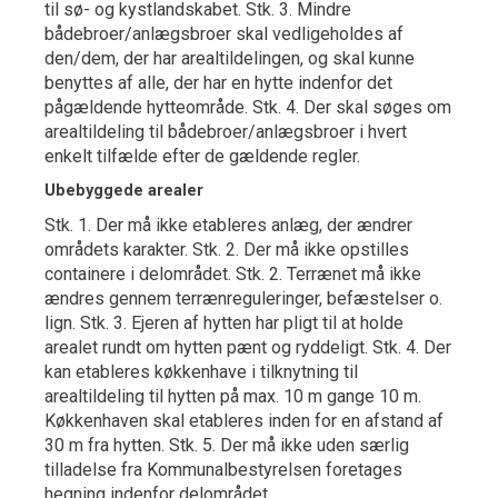
til sø- og kystlandskabet. Stk. 3. Mindre
bådebroer/anlægsbroer skal vedligeholdes af
den/dem, der har arealtildelingen, og skal kunne
benyttes af alle, der har en hytte indenfor det
pågældende hytteområde. Stk. 4. Der skal søges om
arealtildeling til bådebroer/anlægsbroer i hvert
enkelt tilfælde efter de gældende regler.
Ubebyggede arealer
Stk. 1. Der må ikke etableres anlæg, der ændrer
områdets karakter. Stk. 2. Der må ikke opstilles
containere i delområdet. Stk. 2. Terrænet må ikke
ændres gennem terrænreguleringer, befæstelser o.
lign. Stk. 3. Ejeren af hytten har pligt til at holde
arealet rundt om hytten pænt og ryddeligt. Stk. 4. Der
kan etableres køkkenhave i tilknytning til
arealtildeling til hytten på max. 10 m gange 10 m.
Køkkenhaven skal etableres inden for en afstand af
30 m fra hytten. Stk. 5. Der må ikke uden særlig
tilladelse fra Kommunalbestyrelsen foretages
hegning indenfor delområdet.