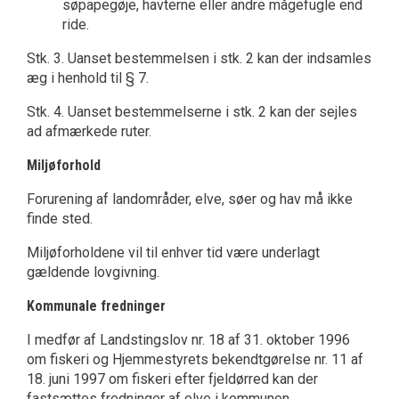
søpapegøje, havterne eller andre mågefugle end
ride.
Stk. 3. Uanset bestemmelsen i stk. 2 kan der indsamles
æg i henhold til § 7.
Stk. 4. Uanset bestemmelserne i stk. 2 kan der sejles
ad afmærkede ruter.
Miljøforhold
Forurening af landområder, elve, søer og hav må ikke
finde sted.
Miljøforholdene vil til enhver tid være underlagt
gældende lovgivning.
Kommunale fredninger
I medfør af Landstingslov nr. 18 af 31. oktober 1996
om fiskeri og Hjemmestyrets bekendtgørelse nr. 11 af
18. juni 1997 om fiskeri efter fjeldørred kan der
fastsættes fredninger af elve i kommunen.